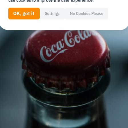
use cookies to improve the user experience.
OK, got it
Settings
No Cookies Please