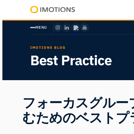
内
容
Powering
を
Human
MENU
ス
Insight
キ
ッ
IMOTIONS BLOG
プ
Best Practice
フォーカスグルー
むためのベストプ