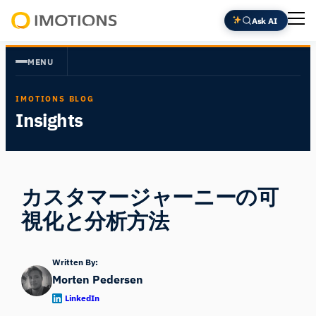
内
Ask AI
容
Powering
を
Human
MENU
ス
Insight
キ
IMOTIONS BLOG
ッ
Insights
プ
カスタマージャーニーの可
視化と分析方法
Written By:
Morten Pedersen
LinkedIn