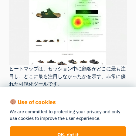
ヒートマップは、セッション中に顧客がどこに最も注
目し、どこに最も注目しなかったかを示す、非常に優
れた可視化ツールです。
感情マッピング
：顔の表情データを分析し、顧
Use of cookies
客体験の各段階における感情的な反応を可視化
We are committed to protecting your privacy and only
する。これらの感情を特定の行動や不作為と関
use cookies to improve the user experience.
連付けることで、根本的な原因を把握する。
データストリームの統合
：アイトラッキング、
OK, got it