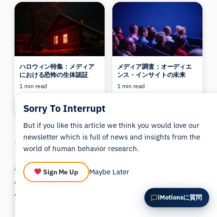
この記事を要約
なぜこれが重要ですか？
これをどう応用できますか？
ハロウィン特集：メディア
メディア調査：オーディエ
における恐怖の生体認証
ンス・インサイトの未来
1 min read
1 min read
Dr. Jessica Wilson
Bryn Farnsworth
Sorry To Interrupt
Updated 27/05/2026
Updated 27/05/2026
But if you like this article we think you would love our
newsletter which is full of news and insights from the
You might also like these
world of human behavior research.
Maybe Later
Sign Me Up
iMotionsに質問