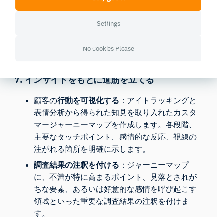
表情、行動データを統合し、顧客体験の詳細な
全体像を把握します。特定の領域への注視時間
Settings
が長くなることと、不満や満足感との間にどの
ような相関関係があるかなど、相関性を分析し
No Cookies Please
ます。
7. インサイトをもとに道筋を立てる
顧客の
行動を可視化する
：アイトラッキングと
表情分析から得られた知見を取り入れたカスタ
マージャーニーマップを作成します。各段階、
主要なタッチポイント、感情的な反応、視線の
注がれる箇所を明確に示します。
調査結果の注釈を付ける
：ジャーニーマップ
に、不満が特に高まるポイント、見落とされが
ちな要素、あるいは好意的な感情を呼び起こす
領域といった重要な調査結果の注釈を付けま
す。