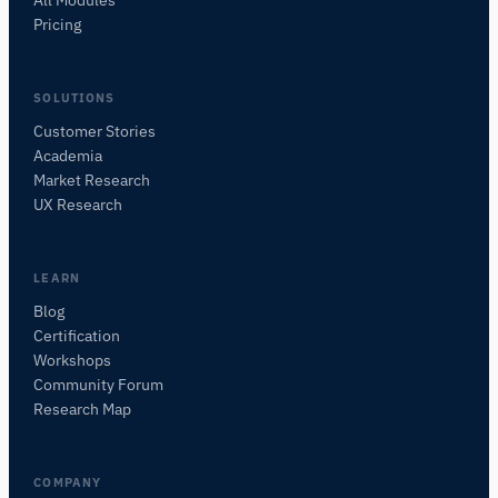
Pricing
SOLUTIONS
Customer Stories
Academia
iMotionsリサーチアシスタント
Market Research
研究方法、製品、センサー、SDK、リソースに
UX Research
ついて質問するか、研究したい内容を説明して
ください。
質問内容に基づいて、役立つ次の質問を提案しま
LEARN
す。
Blog
Certification
この記事について質問
Workshops
この記事を要約
なぜこれが重要ですか？
Community Forum
これをどう応用できますか？
Research Map
COMPANY