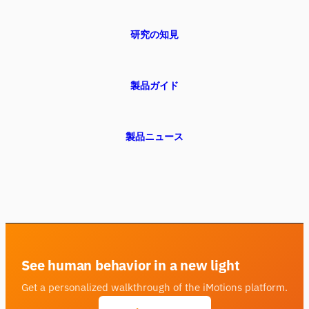
研究の知見
製品ガイド
製品ニュース
See human behavior in a new light
Get a personalized walkthrough of the iMotions platform.