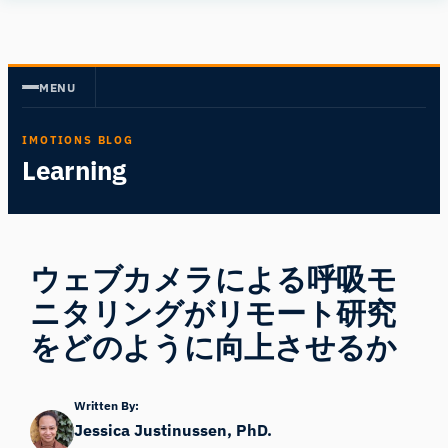
内
Human
容
Insight
を
MENU
ス
キ
IMOTIONS BLOG
ッ
Learning
プ
ウェブカメラによる呼吸モ
ニタリングがリモート研究
をどのように向上させるか
Written By:
Jessica Justinussen, PhD.