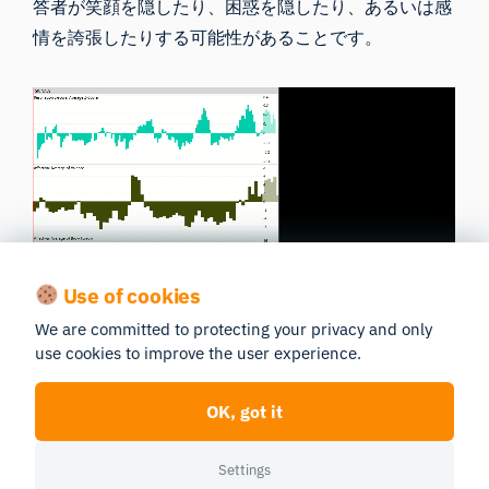
答者が笑顔を隠したり、困惑を隠したり、あるいは感
情を誇張したりする可能性があることです。
Use of cookies
We are committed to protecting your privacy and only
iMotionsのリモートデータ収集モジュールにおける、
use cookies to improve the user experience.
ある回答者のジェームズ・ボンド映画の予告編に対す
る反応。上段に呼吸データ、下段にAFFDEXの感情評
OK, got it
価指標が表示されている。
Settings
バイオセンサーでは、回答者がなぜそのように行動を