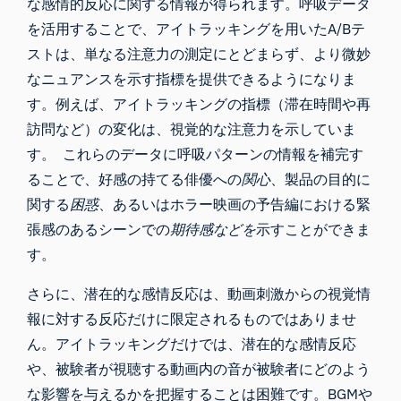
な感情的反応に関する情報が得られます。呼吸データ
を活用することで、アイトラッキングを用いたA/Bテ
ストは、単なる注意力の測定にとどまらず、より微妙
なニュアンスを示す指標を提供できるようになりま
す。例えば、アイトラッキングの指標（滞在時間や再
訪問など）の変化は、視覚的な注意力を示していま
す。 これらのデータに呼吸パターンの情報を補完す
ることで、好感の持てる俳優への
関心
、製品の目的に
関する
困惑
、あるいはホラー映画の予告編における緊
張感のあるシーンでの
期待感などを
示すことができま
す。
さらに、潜在的な感情反応は、動画刺激からの視覚情
報に対する反応だけに限定されるものではありませ
ん。アイトラッキングだけでは、潜在的な感情反応
や、被験者が視聴する動画内の音が被験者にどのよう
な影響を与えるかを把握することは困難です。BGMや