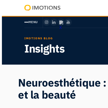
Aller
au
Powering
contenu
Human
MENU
Insight
IMOTIONS BLOG
Insights
Neuroesthétique : 
et la beauté