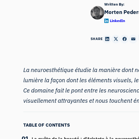
Written By:
Morten Peder
LinkedIn
SHARE
La neuroesthétique étudie la manière dont not
lumière la façon dont les éléments visuels, l
Ce domaine fait le pont entre les neuroscien
visuellement attrayantes et nous touchent 
TABLE OF CONTENTS
La quête de la beauté : d'Aristote à la neuroesth