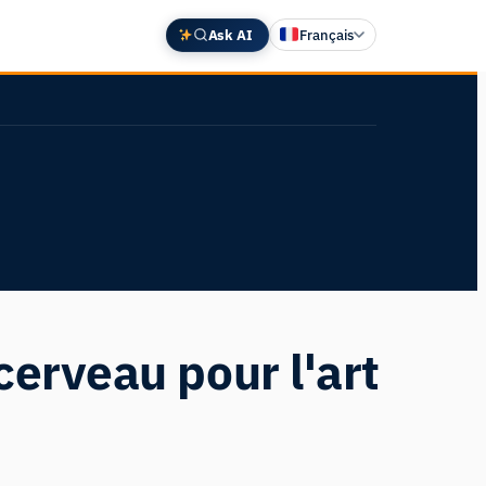
Ask AI
Français
English
Deutsch
中文 (中国)
Español
日本語
cerveau pour l'art