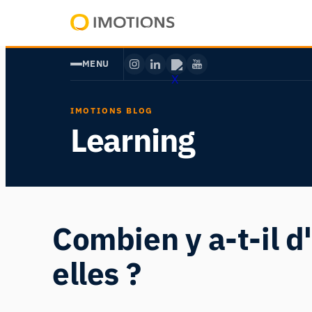
Aller
au
Powering
contenu
Human
MENU
Insight
IMOTIONS BLOG
Learning
Combien y a-t-il 
elles ?