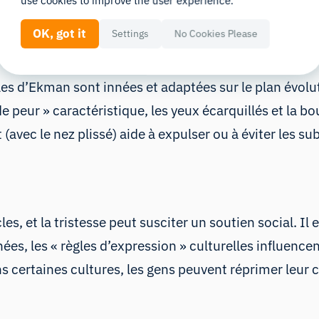
use cookies to improve the user experience.
une expression faciale distincte (la joie s’accompagn
écarquillé, etc.) et tend à être déclenchée par certa
OK, got it
Settings
No Cookies Please
 émotion fondamentale, le mépris, qui se traduisait é
 d’Ekman sont innées et adaptées sur le plan évolutif
 peur » caractéristique, les yeux écarquillés et la bo
 (avec le nez plissé) aide à expulser ou à éviter les s
les, et la tristesse peut susciter un soutien social. 
es, les « règles d’expression » culturelles influence
ns certaines cultures, les gens peuvent réprimer leur c