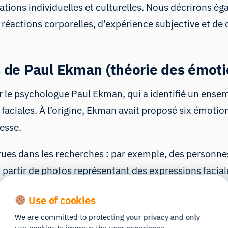
ations individuelles et culturelles. Nous décrirons
réactions corporelles, d’expérience subjective et d
de Paul Ekman (théorie des émotio
ar le psychologue Paul Ekman, qui a identifié un ens
faciales. À l’origine, Ekman avait proposé six émotions 
tesse.
s dans les recherches : par exemple, des personnes i
à partir de photos représentant des expressions facia
ment auprès de tribus isolées de Nouvelle-Guinée) o
Use of cookies
r tous les groupes humains.
We are committed to protecting your privacy and only