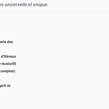
ois universelle et unique.
orie des
s d'Ekman
-évolutif)
rcumplex)
rit et