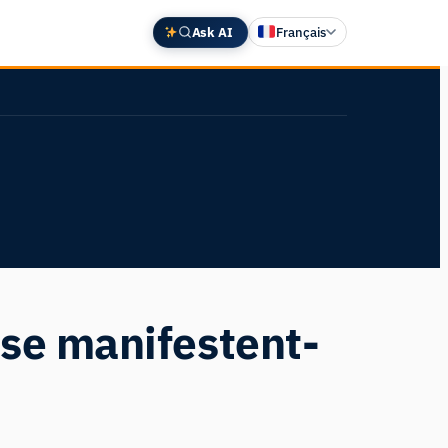
Ask AI
Français
English
Deutsch
中文 (中国)
Español
日本語
 se manifestent-