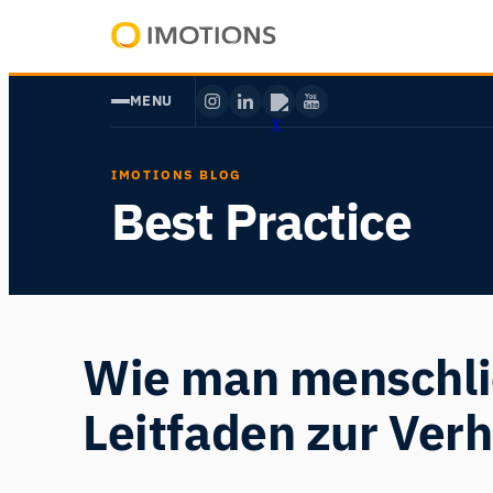
Zum
Inhalt
Powering
springen
Human
MENU
Insight
IMOTIONS BLOG
Best Practice
Wie man menschlic
Leitfaden zur Ver