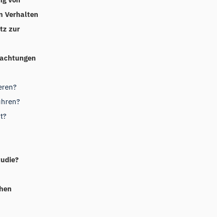
n Verhalten
tz zur
bachtungen
eren?
ühren?
t?
udie?
chen