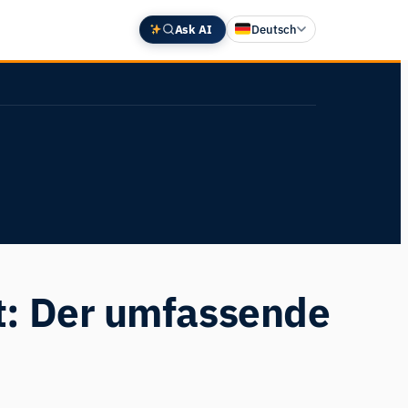
Ask AI
Deutsch
English
中文 (中国)
Español
Français
日本語
t: Der umfassende