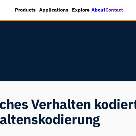
About
Contact
Products
Applications
Explore
hes Verhalten kodier
haltenskodierung