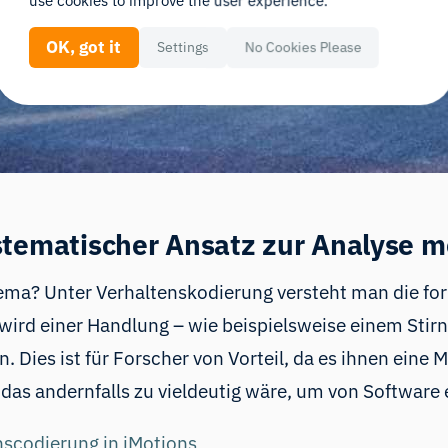
use cookies to improve the user experience.
OK, got it
Settings
No Cookies Please
stematischer Ansatz zur Analyse m
ema? Unter Verhaltenskodierung versteht man die for
wird einer Handlung – wie beispielsweise einem Sti
 Dies ist für Forscher von Vorteil, da es ihnen eine 
 das andernfalls zu vieldeutig wäre, um von Software
nscodierung in iMotions