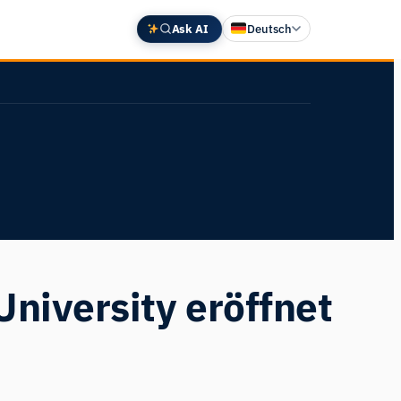
Ask AI
Deutsch
English
中文 (中国)
Español
Français
日本語
University eröffnet