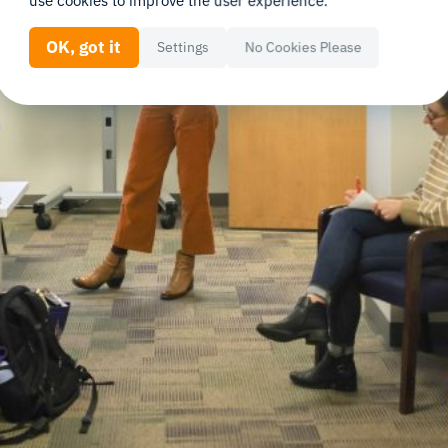
use cookies to improve the user experience.
OK, got it
Settings
No Cookies Please