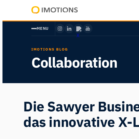
Zum
Inhalt
Powering
springen
Human
MENU
Insight
IMOTIONS BLOG
Collaboration
Die Sawyer Busines
das innovative X-