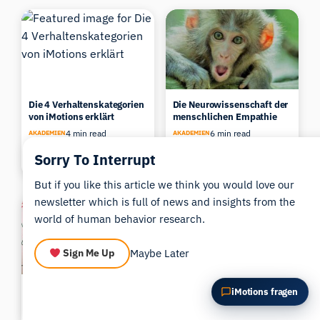
Diesen Artikel zusammenfassen
Warum ist das wichtig?
Wie könnte ich das anwenden?
Die 4 Verhaltenskategorien
Die Neurowissenschaft der
von iMotions erklärt
menschlichen Empathie
4 min read
6 min read
AKADEMIEN
AKADEMIEN
Morten Pedersen
Demet Soyyilmaz
Sorry To Interrupt
Updated 27/05/2026
Updated 27/05/2026
But if you like this article we think you would love our
newsletter which is full of news and insights from the
world of human behavior research.
Maybe Later
Sign Me Up
Was ist
Das Wörterbuch der
iMotions fragen
Verhaltensökonomie?
biometrischen Forschung
[Begriffe und Definitionen]
40 min read
AKADEMIEN