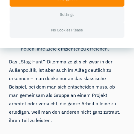
Entwicklungsländern finanzielle Unterstützung
und ermutigen sie so, sich zu
Settings
Klimaschutzmaßnahmen zu verpflichten.
Technologische Zusammenarbeit:
Joint
No Cookies Please
Ventures im Bereich erneuerbare Energien und
Technologietransfer können Ländern dabei
helfen, ihre Ziele effizienter zu erreichen.
Das „Stag-Hunt“-Dilemma zeigt sich zwar in der
Außenpolitik, ist aber auch im Alltag deutlich zu
erkennen – man denke nur an das klassische
Beispiel, bei dem man sich entscheiden muss, ob
man gemeinsam als Gruppe an einem Projekt
arbeitet oder versucht, die ganze Arbeit alleine zu
erledigen, weil man den anderen nicht ganz zutraut,
ihren Teil zu leisten.