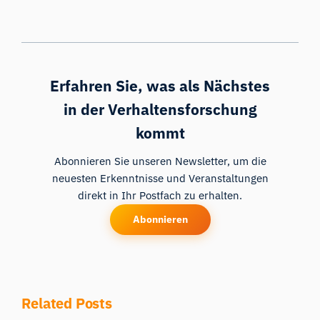
Erfahren Sie, was als Nächstes
in der Verhaltensforschung
kommt
Abonnieren Sie unseren Newsletter, um die
neuesten Erkenntnisse und Veranstaltungen
direkt in Ihr Postfach zu erhalten.
iMotions Forschungsassistent
Abonnieren
Fragen Sie nach Forschungsmethoden,
Produkten, Sensoren, SDKs, Ressourcen oder
beschreiben Sie, was Sie untersuchen möchten.
Ich schlage nützliche nächste Fragen vor, basierend
auf dem, was Sie fragen.
Related Posts
FRAGEN SIE ZU DIESEM ARTIKEL