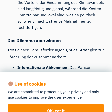
Die Vorteile der Eindämmung des Klimawandels
sind langfristig und global, während die Kosten
unmittelbar und lokal sind, was es politisch
schwierig macht, strenge Maßnahmen zu
rechtfertigen.
Das Dilemma überwinden
Trotz dieser Herausforderungen gibt es Strategien zur
Förderung der Zusammenarbeit:
Internationale Abkommen:
Das Pariser
Abkommen ist ein Fortschritt, der durch
regelmäßige Überprüfungen und mehr
Use of cookies
Transparenz darauf abzielt, Vertrauen
We are committed to protecting your privacy and only
aufzubauen.
use cookies to improve the user experience.
Finanzierungsmechanismen:
Initiativen wie
der
Grüne Klimafonds
bieten
OK, got it