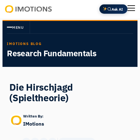
Zum
Ask AI
Inhalt
Powering
springen
Human
MENU
Insight
IMOTIONS BLOG
Research Fundamentals
Die Hirschjagd
(Spieltheorie)
Written By:
IMotions