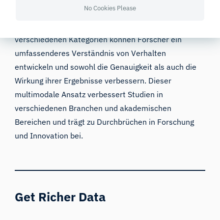
EEG
zur Überwachung des kognitiven Verfalls
No Cookies Please
Durch die Verknüpfung von Erkenntnissen aus
verschiedenen Kategorien können Forscher ein
umfassenderes Verständnis von Verhalten
entwickeln und sowohl die Genauigkeit als auch die
Wirkung ihrer Ergebnisse verbessern. Dieser
multimodale Ansatz verbessert Studien in
verschiedenen Branchen und akademischen
Bereichen und trägt zu Durchbrüchen in Forschung
und Innovation bei.
Get Richer Data