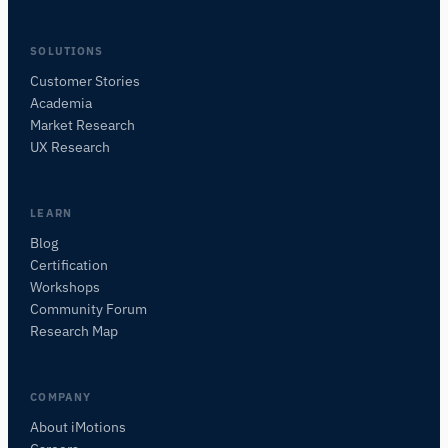
SOLUTIONS
Customer Stories
Academia
iMotions Forschungsassistent
Market Research
Fragen Sie nach Forschungsmethoden,
UX Research
Produkten, Sensoren, SDKs, Ressourcen oder
beschreiben Sie, was Sie untersuchen möchten.
Ich schlage nützliche nächste Fragen vor, basierend
LEARN
auf dem, was Sie fragen.
Blog
Certification
FRAGEN SIE ZU DIESEM ARTIKEL
Workshops
Diesen Artikel zusammenfassen
Warum ist das wichtig?
Community Forum
Wie könnte ich das anwenden?
Research Map
COMPANY
About iMotions