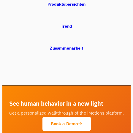
Produktübersichten
Trend
Zusammenarbeit
See human behavior in a new light
Get a personalized walkthrough of the iMotions platform.
Book a Demo