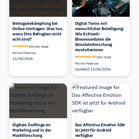
Betrugsbekämpfung bei
Digital Twins mit
Online-Umfragen: Was tun,
menschlicher Beteiligung:
wenn Ihre Befragten nicht
Wie Echtzeit-
echt sind?
Biosensordaten die
Simulatorforschung
14 min read
AKADEMIEN
revolutionieren
Morten Pedersen
7 min read
ERGONOMICS
11/06/2026
Morten Pedersen
Updated 11/06/2026
Digitale Zwillinge im
Das Affectiva Emotion SDK
Marketing und in der
ist jetzt für Android
Marktforschung
verfügbar