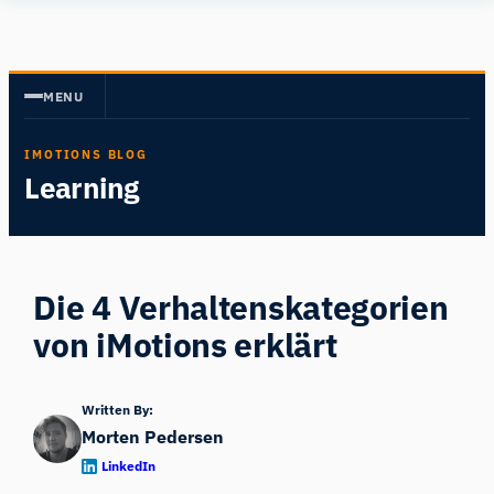
Zum
Human
Inhalt
Insight
springen
MENU
IMOTIONS BLOG
Learning
Die 4 Verhaltenskategorien
von iMotions erklärt
Written By:
Morten Pedersen
LinkedIn