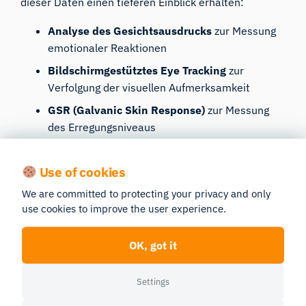
dieser Daten einen tieferen Einblick erhalten:
Analyse des Gesichtsausdrucks
zur Messung
emotionaler Reaktionen
Bildschirmgestütztes Eye Tracking
zur
Verfolgung der visuellen Aufmerksamkeit
GSR (Galvanic Skin Response)
zur Messung
des Erregungsniveaus
Jede Hinzufügung offenbart eine neue Dimension der
Use of cookies
Antwort des Teilnehmers und liefert ein
We are committed to protecting your privacy and only
vollständigeres Bild der Entscheidungsfaktoren.
use cookies to improve the user experience.
Ebenso können Forscher im Gesundheitswesen
kombinieren:
OK, got it
Sprachanalyse
zur Erkennung früher Anzeichen
Settings
für neurologische Erkrankungen