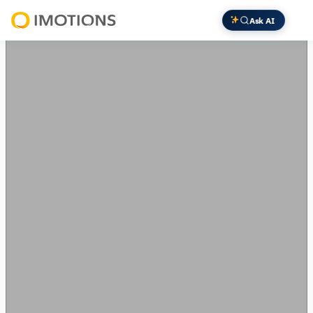
内
Ask AI
容
Powering
を
Human
ス
Insight
キ
ッ
プ