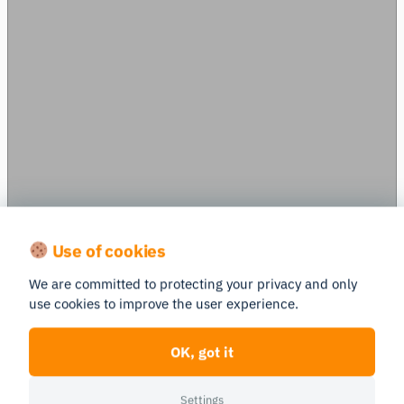
事例研究
Use of cookies
メニューの刷新により利益
We are committed to protecting your privacy and only
use cookies to improve the user experience.
が20％増加――アイトラ
ッキングの成果
OK, got it
テキサスA&M大学は、iMotionsを活用
Settings