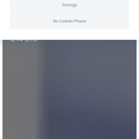
「Operate」は、選挙ポスターが21世
Settings
紀のテクノロジーにさらされた際に
No Cookies Please
どのような結果になるかを検証するこ
とにした