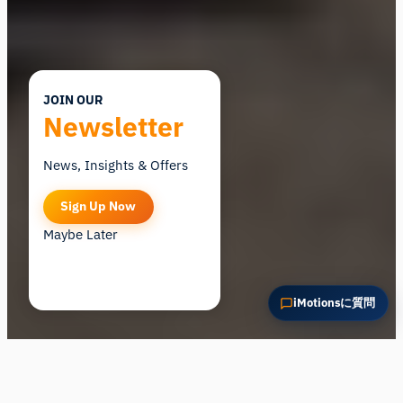
JOIN OUR
Newsletter
News, Insights & Offers
Sign Up Now
Maybe Later
iMotionsに質問
Content Marketing Specialist
Morten Pedersen