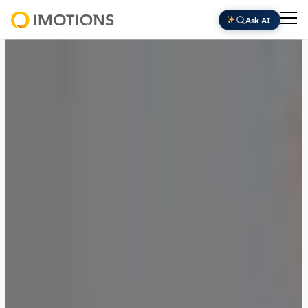
内
Ask AI
容
Powering
を
Human
ス
Insight
キ
ッ
プ