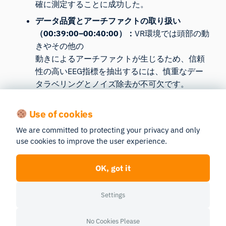
確に測定することに成功した。
データ品質とアーチファクトの取り扱い
（00:39:00–00:40:00）：
VR環境では頭部の動
きやその他の
動きによるアーチファクトが生じるため、信頼
性の高いEEG指標を抽出するには、慎重なデー
タラベリングとノイズ除去が不可欠です。
ビジュアルデザインが消費者の反応に与える影
Use of cookies
響（00:29:04–00:30:00）：
ビジュアル要素は極めて重要です。一人称視点
We are committed to protecting your privacy and only
の画像を使用し、テキストを最小限（理想的に
use cookies to improve the user experience.
は3～5語）に抑えることで、販売現場のディス
プレイの効果を大幅に高めることができます。
OK, got it
サインのデザインと配置の重要性（00:34:00–
00:35:00）：
Settings
大きめで中央に配置されたサインは、小さかっ
たり端の方に置かれたものよりも注目を集めや
No Cookies Please