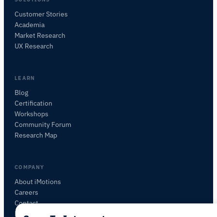
Customer Stories
Academia
iMotionsリサーチアシスタント
Market Research
研究方法、製品、センサー、SDK、リソースに
UX Research
ついて質問するか、研究したい内容を説明して
ください。
質問内容に基づいて、役立つ次の質問を提案しま
LEARN
す。
Blog
Certification
この記事について質問
Workshops
この記事を要約
なぜこれが重要ですか？
Community Forum
これをどう応用できますか？
Research Map
COMPANY
About iMotions
Careers
Contact
My iMotions