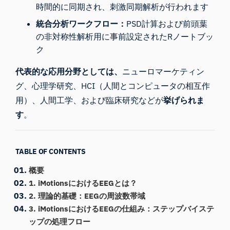
時間的に同期され、刺激同期解析が行われます
統合分析ワークフロー：
PSD計算および
前頭葉
の非対称性解析
用に事前設定された
Rノートブッ
ク
代表的な応用分野としては、
ニューロマーケティン
グ
、
心理学研究
、
HCI（
人間とコンピュータの相互作
用）
、
人間工学、
および臨床研究などが
挙げられま
す
。
TABLE OF CONTENTS
概要
1. iMotionsにおけるEEGとは？
2. 理論的基礎：EEGの周波数帯域
3. iMotionsにおけるEEGの仕組み：ステップバイステ
ップの処理フロー