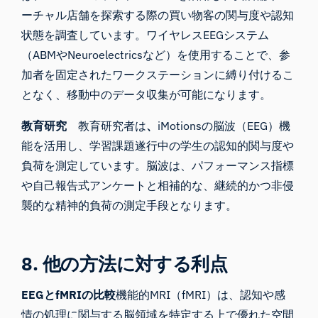
ーチャル店舗を探索する際の買い物客の関与度や認知
状態を調査しています。ワイヤレスEEGシステム
（ABMやNeuroelectricsなど）を使用することで、参
加者を固定されたワークステーションに縛り付けるこ
となく、移動中のデータ収集が可能になります。
教育研究
教育研究者は
、
iMotionsの脳波（EEG）機
能を活用し、学習課題遂行中の学生の認知的関与度や
負荷を測定しています。脳波は、パフォーマンス指標
や自己報告式アンケートと相補的な、継続的かつ非侵
襲的な精神的負荷の測定手段となります。
8. 他の方法に対する利点
EEGとfMRIの比較
機能的MRI（fMRI）は、認知や感
情の処理に関与する脳領域を特定する上で優れた空間