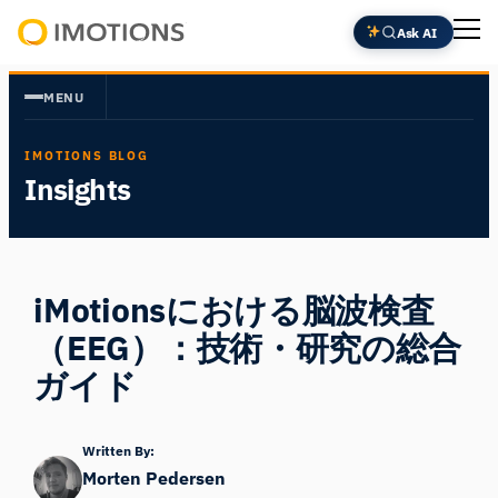
内
Ask AI
容
Powering
を
Human
MENU
ス
Insight
キ
IMOTIONS BLOG
ッ
Insights
プ
iMotionsにおける脳波検査
（EEG）：技術・研究の総合
ガイド
Written By:
Morten Pedersen