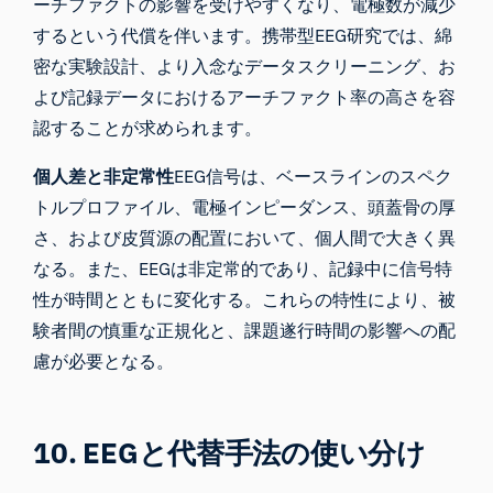
ーチファクトの影響を受けやすくなり、電極数が減少
するという代償を伴います。携帯型EEG研究では、綿
密な実験設計、より入念なデータスクリーニング、お
よび記録データにおけるアーチファクト率の高さを容
認することが求められます。
個人差と非定常性
EEG信号は、ベースラインのスペク
トルプロファイル、電極インピーダンス、頭蓋骨の厚
さ、および皮質源の配置において、個人間で大きく異
なる。また、EEGは非定常的であり、記録中に信号特
性が時間とともに変化する。これらの特性により、被
iMotionsリサーチアシスタント
験者間の慎重な正規化と、課題遂行時間の影響への配
研究方法、製品、センサー、SDK、リソースに
慮が必要となる。
ついて質問するか、研究したい内容を説明して
ください。
質問内容に基づいて、役立つ次の質問を提案しま
す。
10. EEGと代替手法の使い分け
この記事について質問