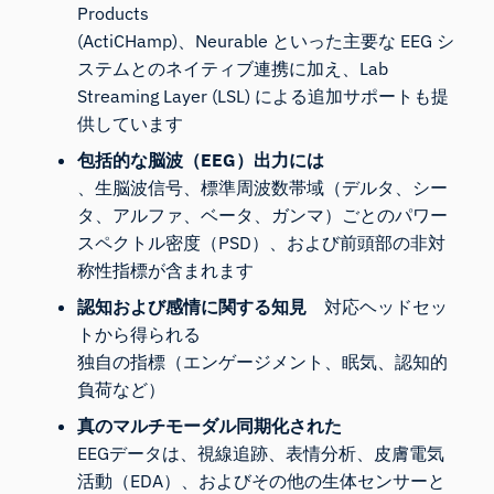
Products
(ActiCHamp)
、
Neurable
といった主要な EEG シ
ステムとのネイティブ連携に加え、
Lab
Streaming Layer
(LSL) による追加サポートも提
供しています
包括的な脳波（EEG）出力には
、生脳波信号、標準周波数帯域（デルタ、シー
タ、アルファ、ベータ、ガンマ）ごとのパワー
スペクトル密度（PSD）、および前頭部の非対
称性指標が含まれます
認知および感情に関する知見
対応ヘッドセッ
トから得られる
独自の指標（エンゲージメント、眠気、認知的
負荷など）
真のマルチモーダル同期化された
EEGデータは、
視線追跡
、
表情分析
、
皮膚電気
活動（EDA）
、およびその他の生体センサーと