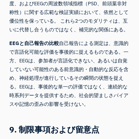
度、およびEEGの周波数領域指標（PSD、前頭葉非対
称性）に関する広範な検証実績において、依然として
優位性を保っている。 これら2つのモダリティは、互
いに代替し合うものではなく、補完的な関係にある。
EEGと自己報告の比較
自己報告による測定は、意識的
で言語化可能な評価を事後的に捉えるものである。一
方、EEGは、参加者が言語化できない、あるいは自覚
していない可能性のある前意識的・自動的な反応を含
め、神経処理が進行しているその瞬間の状態を捉え
る。EEGは、事後的な単一の評価ではなく、連続的な
時系列データを提供するため、社会的望ましさバイア
スや記憶の歪みの影響を受けない。
9. 制限事項および留意点