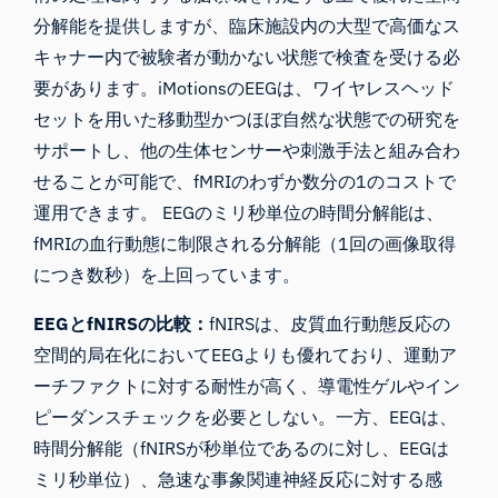
分解能を提供しますが、臨床施設内の大型で高価なス
キャナー内で被験者が動かない状態で検査を受ける必
要があります。iMotionsのEEGは、ワイヤレスヘッド
セットを用いた移動型かつほぼ自然な状態での研究を
サポートし、他の生体センサーや刺激手法と組み合わ
せることが可能で、fMRIのわずか数分の1のコストで
運用できます。 EEGのミリ秒単位の時間分解能は、
fMRIの血行動態に制限される分解能（1回の画像取得
につき数秒）を上回っています。
EEGとfNIRSの比較：
fNIRSは、皮質血行動態反応の
空間的局在化においてEEGよりも優れており、運動ア
ーチファクトに対する耐性が高く、導電性ゲルやイン
ピーダンスチェックを必要としない。一方、EEGは、
時間分解能（fNIRSが秒単位であるのに対し、EEGは
ミリ秒単位）、急速な事象関連神経反応に対する感