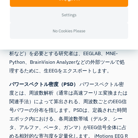
生EEG信号
生EEGとは、各電極から記録された、未処
理の連続的な電圧時系列データを指します。iMotions
Settings
では、生EEGは使用したデバイスのサンプリングレー
トでエクスポートされ、その後のすべての信号処理の
No Cookies Please
入力データとなります。カスタム信号処理パイプライ
ン（ERP解析、ソースロケーショニング、独立成分解
析など）を必要とする研究者は、EEGLAB、MNE-
Python、BrainVision Analyzerなどの外部ツールで処
理するために、生EEGをエクスポートします。
パワースペクトル密度（PSD）
パワースペクトル密
度とは、周波数解析（通常は高速フーリエ変換または
関連手法）によって算出される、周波数ごとのEEG信
号パワーの分布を指します。PSDは、定義された時間
エポック内における、各周波数帯域（デルタ、シー
タ、アルファ、ベータ、ガンマ）がEEG信号全体に占
める相対的な寄与度を定量化します。 iMotions EEG R