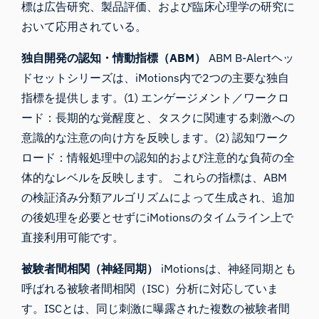
標は広告研究、製品評価、および臨床心理学の研究に
おいて応用されている。
独自開発の認知・情動指標（ABM）
ABM B-Alertヘッ
ドセットシリーズは、iMotions内で2つの主要な独自
指標を提供します。(1) エンゲージメント／ワークロ
ード：長期的な覚醒度と、タスクに関連する刺激への
意識的な注意の向け方を反映します。(2) 認知ワーク
ロード：情報処理中の認知的および注意的な負荷の全
体的なレベルを反映します。 これらの指標は、ABM
の検証済み分類アルゴリズムによって生成され、追加
の後処理を必要とせずにiMotionsのタイムライン上で
直接利用可能です。
被験者間相関（神経同期）
iMotionsは、神経同期とも
呼ばれる被験者間相関（ISC）分析に対応していま
す。ISCとは、同じ刺激に曝露された複数の被験者間