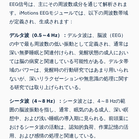
EEG信号は、主にその周波数成分を通じて解析されま
す。iMotions EEGモジュールでは、以下の周波数帯域
が定義され、生成されます：
デルタ波（0.5～4 Hz）：
デルタ波は、脳波（EEG）
の中で最も周波数の低い振動として定義され、通常は
深い無夢睡眠と関連付けられ、覚醒状態の成人におい
ては脳の病変と関連している可能性がある。デルタ帯
域のパワーは、覚醒時の行動研究ではあまり用いられ
ないが、深いリラクゼーションや無意識の処理に関す
る研究では取り上げられている。
シータ波（4～8 Hz）：
シータ波とは、4～8 Hzの範
囲の脳波振動を指し、通常、眠気のある成人、深い瞑
想中、および浅い睡眠の導入期に見られる。前頭葉に
おけるシータ波の活動は、認知的負荷、作業記憶の活
用、および感情の処理と関連している。