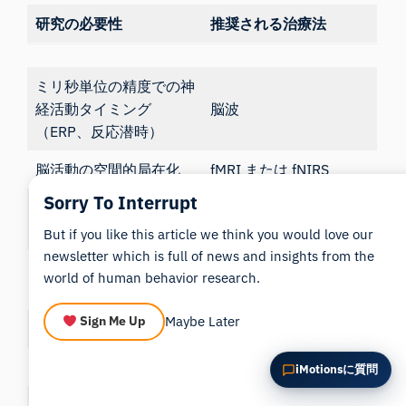
この記事を要約
なぜこれが重要ですか？
研究の必要性
推奨される治療法
これをどう応用できますか？
ミリ秒単位の精度での神
経活動タイミング
脳波
（ERP、反応潜時）
脳活動の空間的局在化
fMRI または fNIRS
Sorry To Interrupt
接近・回避の動機（前頭
脳波
葉の非対称性）
But if you like this article we think you would love our
newsletter which is full of news and insights from the
認知的負荷（オペレータ
world of human behavior research.
EEG または fNIRS
ー、UX）
Maybe Later
Sign Me Up
自律神経の覚醒度
EDA/GSR
表情に表れる感情
表情分析
iMotionsに質問
運動耐性を考慮した外来