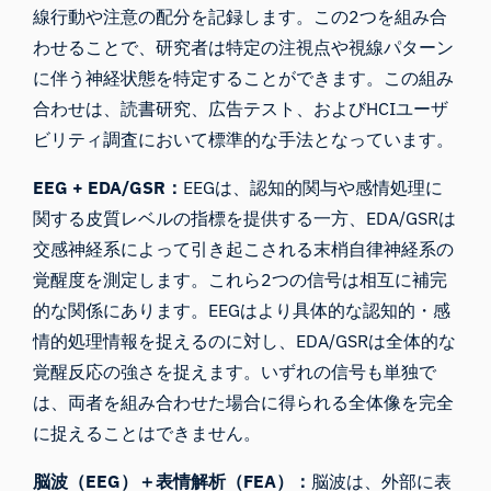
線行動や注意の配分を記録します。この2つを組み合
わせることで、研究者は特定の注視点や視線パターン
に伴う神経状態を特定することができます。この組み
合わせは、読書研究、広告テスト、およびHCIユーザ
ビリティ調査において標準的な手法となっています。
EEG + EDA/GSR：
EEGは、認知的関与や感情処理に
関する皮質レベルの指標を提供する一方、EDA/GSRは
交感神経系によって引き起こされる末梢自律神経系の
覚醒度を測定します。これら2つの信号は相互に補完
的な関係にあります。EEGはより具体的な認知的・感
情的処理情報を捉えるのに対し、EDA/GSRは全体的な
覚醒反応の強さを捉えます。いずれの信号も単独で
は、両者を組み合わせた場合に得られる全体像を完全
に捉えることはできません。
脳波（EEG）＋表情解析（FEA）：
脳波は、外部に表