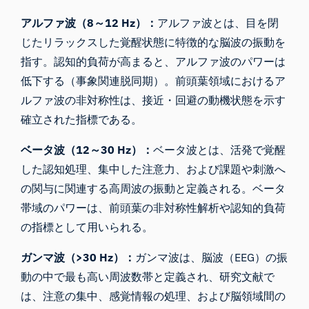
アルファ波（8～12 Hz）：
アルファ波とは、目を閉
じたリラックスした覚醒状態に特徴的な脳波の振動を
指す。認知的負荷が高まると、アルファ波のパワーは
低下する（事象関連脱同期）。前頭葉領域におけるア
ルファ波の非対称性は、接近・回避の動機状態を示す
確立された指標である。
ベータ波（12～30 Hz）：
ベータ波とは、活発で覚醒
した認知処理、集中した注意力、および課題や刺激へ
の関与に関連する高周波の振動と定義される。ベータ
帯域のパワーは、前頭葉の非対称性解析や認知的負荷
の指標として用いられる。
ガンマ波（>30 Hz）：
ガンマ波は、脳波（EEG）の振
動の中で最も高い周波数帯と定義され、研究文献で
は、注意の集中、感覚情報の処理、および脳領域間の