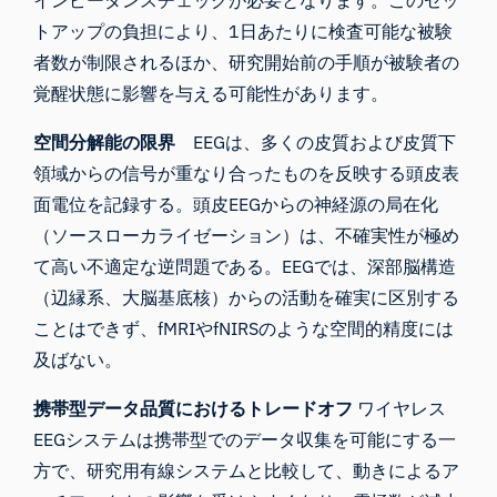
インピーダンスチェックが必要となります。このセッ
トアップの負担により、1日あたりに検査可能な被験
者数が制限されるほか、研究開始前の手順が被験者の
覚醒状態に影響を与える可能性があります。
空間分解能の限界
EEGは、多くの皮質および皮質下
領域からの信号が重なり合ったものを反映する頭皮表
面電位を記録する。頭皮EEGからの神経源の局在化
（ソースローカライゼーション）は、不確実性が極め
て高い不適定な逆問題である。EEGでは、深部脳構造
（辺縁系、大脳基底核）からの活動を確実に区別する
ことはできず、fMRIやfNIRSのような空間的精度には
及ばない。
携帯型データ品質におけるトレードオフ
ワイヤレス
EEGシステムは携帯型でのデータ収集を可能にする一
方で、研究用有線システムと比較して、動きによるア