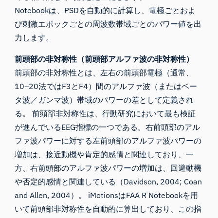
Notebookは、PSDを自動的に計算し、電極ごとおよ
び刺激エポックごとの周波数帯域ごとのパワー値を出
力します。
前頭部の非対称性（前頭部アルファ波の非対称性）
前頭部の非対称性とは、左右の前頭部電極（通常、
10–20法ではF3とF4）間のアルファ波（またはベー
タ波／ガンマ波）帯域のパワーの差として定義され
る。 前頭部非対称性は、行動研究において最も検証
が進んでいるEEG指標の一つである。右前頭部のアル
ファ波パワーに対する左前頭部のアルファ波パワーの
増加は、接近動機や肯定的感情と関連しており、一
方、右前頭部のアルファ波パワーの増加は、回避動機
や否定的感情と関連している（Davidson, 2004; Coan
and Allen, 2004）。 iMotionsはFAA R Notebookを用
いて前頭部非対称性を自動的に算出しており、この指