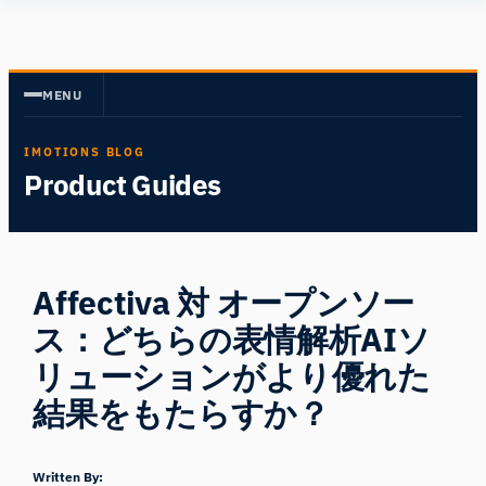
内
Human
容
Insight
を
MENU
ス
キ
IMOTIONS BLOG
ッ
Product Guides
プ
Affectiva 対 オープンソー
ス：どちらの表情解析AIソ
リューションがより優れた
結果をもたらすか？
Written By: