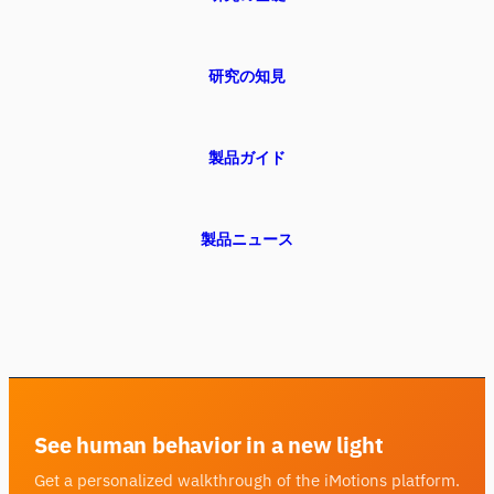
研究の知見
製品ガイド
製品ニュース
See human behavior in a new light
Get a personalized walkthrough of the iMotions platform.