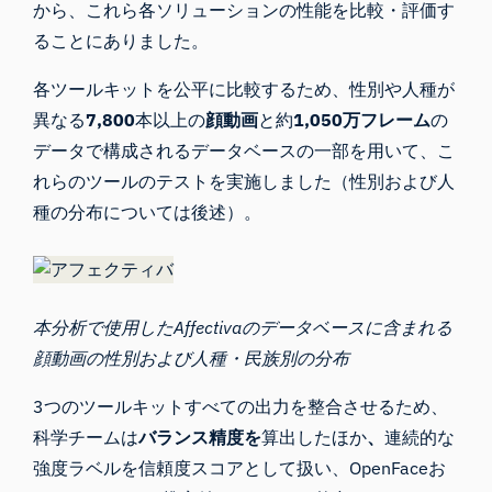
から、これら各ソリューションの性能を比較・評価す
ることにありました。
各ツールキットを公平に比較するため、性別や人種が
異なる
7,800
本以上の
顔動画
と約
1,050万フレーム
の
データで構成されるデータベースの一部を用いて、こ
れらのツールのテストを実施しました（性別および人
種の分布については後述）。
本分析で使用したAffectivaのデータベースに含まれる
顔動画の性別および人種・民族別の分布
3つのツールキットすべての出力を整合させるため、
科学チームは
バランス精度を
算出したほか
、
連続的な
強度ラベルを信頼度スコアとして扱い、OpenFaceお