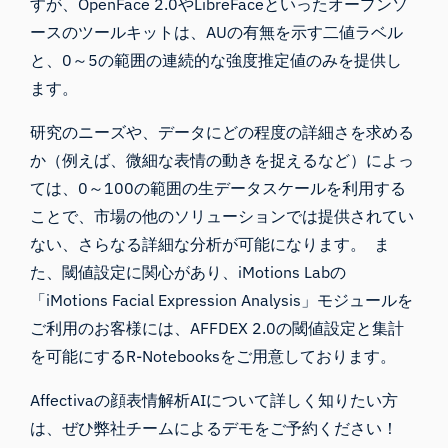
すが、OpenFace 2.0やLibreFaceといったオープンソ
ースのツールキットは、AUの有無を示す二値ラベル
と、0～5の範囲の連続的な強度推定値のみを提供し
ます。
研究のニーズや、データにどの程度の詳細さを求める
か（例えば、微細な表情の動きを捉えるなど）によっ
ては、0～100の範囲の生データスケールを利用する
ことで、市場の他のソリューションでは提供されてい
ない、さらなる詳細な分析が可能になります。 ま
た、閾値設定に関心があり、
iMotions Lab
の
「iMotions Facial Expression Analysis」モジュールを
ご利用のお客様には、AFFDEX 2.0の閾値設定と集計
を可能にする
R-Notebooks
をご用意しております。
Affectivaの顔表情解析AIについて詳しく知りたい方
は、ぜひ弊社チームによるデモをご予約ください！