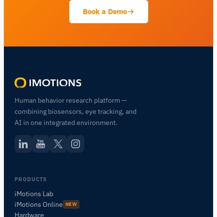
Book a Demo
Human behavior research platform —
combining biosensors, eye tracking, and
AI in one integrated environment.
PRODUCTS
iMotions Lab
iMotions Online
NEW
Hardware