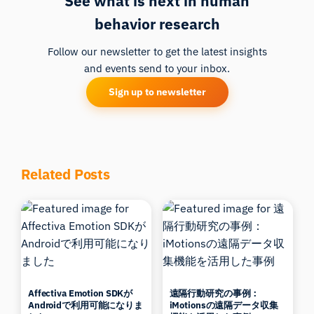
See what is next in human
behavior research
Follow our newsletter to get the latest insights
and events send to your inbox.
Sign up to newsletter
Related Posts
Affectiva Emotion SDKが
遠隔行動研究の事例：
Androidで利用可能になりま
iMotionsの遠隔データ収集