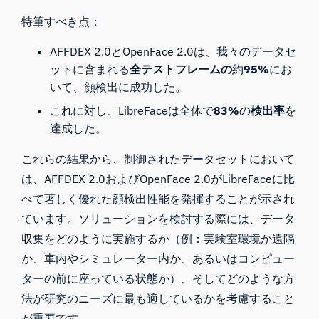
特筆すべき点：
AFFDEX 2.0とOpenFace 2.0は、我々のデータセ
ットに含まれる
全テストフレームの
約
95%
にお
いて、顔検出に成功した。
これに対し、LibreFaceは全体で
83%
の
検出率
を
達成した。
これらの結果から、制御されたデータセットにおいて
は、AFFDEX 2.0およびOpenFace 2.0がLibreFaceに比
べて著しく優れた顔検出性能を発揮することが示され
ています。ソリューションを検討する際には、データ
収集をどのように実施するか（例：実験室環境か遠隔
か、車内やシミュレーター内か、あるいはコンピュー
ターの前に座っている状態か）、そしてどのような方
法が研究のニーズに最も適しているかを考慮すること
が重要です。