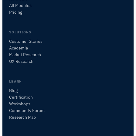
All Modules
Pricing
SOLUTIONS
Customer Stories
Academia
iMotionsリサーチアシスタント
Market Research
研究方法、製品、センサー、SDK、リソースに
UX Research
ついて質問するか、研究したい内容を説明して
ください。
質問内容に基づいて、役立つ次の質問を提案しま
LEARN
す。
Blog
Certification
この記事について質問
Workshops
この記事を要約
なぜこれが重要ですか？
Community Forum
これをどう応用できますか？
Research Map