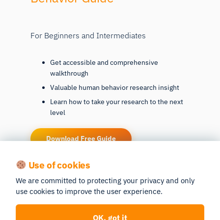
For Beginners and Intermediates
Get accessible and comprehensive
walkthrough
Valuable human behavior research insight
Learn how to take your research to the next
level
Download Free Guide
Use of cookies
We are committed to protecting your privacy and only
use cookies to improve the user experience.
Ready to elevate your
OK, got it