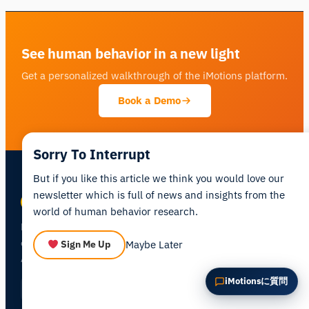
この記事を要約
なぜこれが重要ですか？
これをどう応用できますか？
See human behavior in a new light
Get a personalized walkthrough of the iMotions platform.
Book a Demo
Sorry To Interrupt
But if you like this article we think you would love our
newsletter which is full of news and insights from the
world of human behavior research.
Human behavior research platform —
combining biosensors, eye tracking, and
Maybe Later
Sign Me Up
AI in one integrated environment.
iMotionsに質問