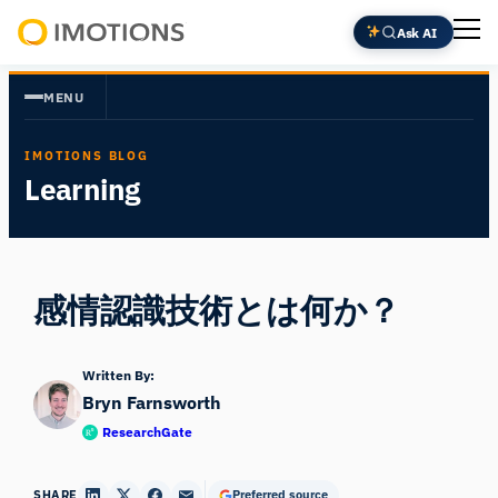
内
Ask AI
容
Powering
を
Human
MENU
ス
Insight
キ
IMOTIONS BLOG
ッ
Learning
プ
感情認識技術とは何か？
Written By:
Bryn Farnsworth
ResearchGate
SHARE
Preferred source