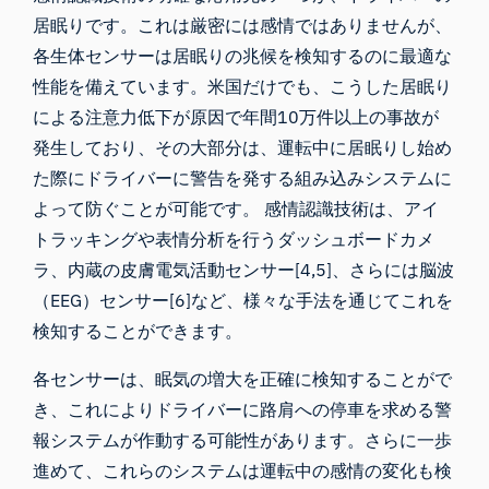
居眠りです。これは厳密には感情ではありませんが、
各生体センサーは居眠りの兆候を検知するのに最適な
性能を備えています。米国だけでも、こうした居眠り
による注意力低下が原因で年間10万件以上の事故が
発生しており、その大部分は、運転中に居眠りし始め
た際にドライバーに警告を発する組み込みシステムに
よって防ぐことが可能です。 感情認識技術は、アイ
トラッキングや表情分析を行うダッシュボードカメ
ラ、内蔵の皮膚電気活動センサー[4,5]、さらには脳波
（EEG）センサー[6]など、様々な手法を通じてこれを
検知することができます。
各センサーは、眠気の増大を正確に検知することがで
き、これによりドライバーに路肩への停車を求める警
報システムが作動する可能性があります。さらに一歩
進めて、これらのシステムは運転中の感情の変化も検