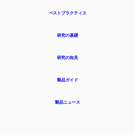
ベストプラクティス
研究の基礎
研究の知見
製品ガイド
iMotionsリサーチアシスタント
研究方法、製品、センサー、SDK、リソースに
ついて質問するか、研究したい内容を説明して
製品ニュース
ください。
質問内容に基づいて、役立つ次の質問を提案しま
す。
この記事について質問