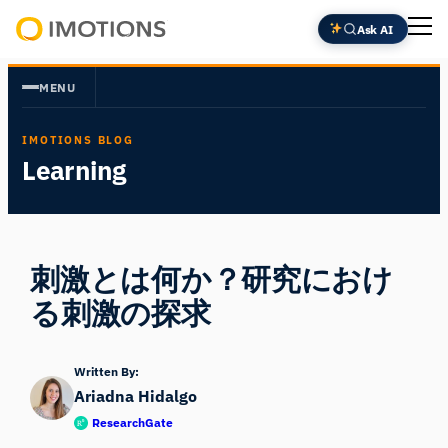
内
Ask AI
容
Powering
を
Human
MENU
ス
Insight
キ
IMOTIONS BLOG
ッ
Learning
プ
刺激とは何か？研究におけ
る刺激の探求
Written By:
Ariadna Hidalgo
ResearchGate