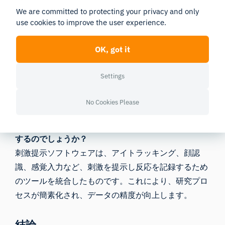
とができるでしょうか？
We are committed to protecting your privacy and only
use cookies to improve the user experience.
現代のソフトウェアにより、研究者は刺激の提示と反
応の収集をリアルタイムで同期させることができ、よ
OK, got it
り動的で正確な研究が可能になります。
刺激におけるリアリズムの役割とは何か。
Settings
現実的な刺激を用いることで、研究結果の実社会への
適用性が高まり、研究の信頼性と実用性が向上する。
No Cookies Please
刺激提示ソフトウェアとは何か、またどのように機能
するのでしょうか？
刺激提示ソフトウェアは、アイトラッキング、顔認
識、感覚入力など、刺激を提示し反応を記録するため
のツールを統合したものです。これにより、研究プロ
セスが簡素化され、データの精度が向上します。
結論