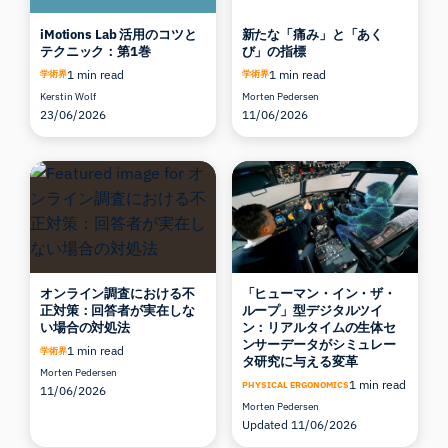
iMotions Lab 活用のコツと
新たな「痛み」と「あく
テクニック：第1巻
び」の指標
1 min read
1 min read
学術界
学術界
Kerstin Wolf
Morten Pedersen
23/06/2026
11/06/2026
オンライン調査における不
「ヒューマン・イン・ザ・
正対策：回答者が実在しな
ループ」型デジタルツイ
い場合の対処法
ン：リアルタイムの生体セ
ンサーデータがシミュレー
1 min read
学術界
タ研究に与える変革
Morten Pedersen
1 min read
PHYSICAL ERGONOMICS
11/06/2026
Morten Pedersen
Updated 11/06/2026