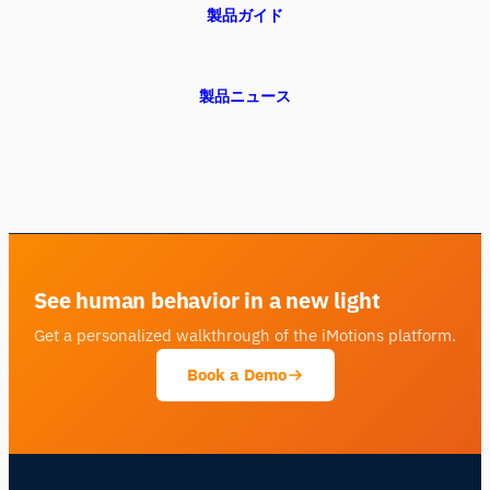
製品ガイド
製品ニュース
See human behavior in a new light
Get a personalized walkthrough of the iMotions platform.
Book a Demo