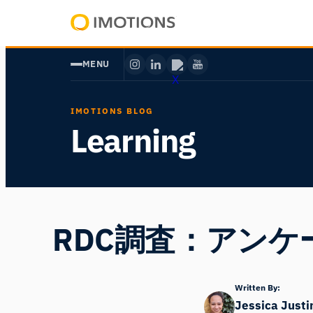
内
容
Powering
を
Human
MENU
ス
Insight
キ
ッ
IMOTIONS BLOG
プ
Learning
RDC調査：アン
Written By:
Jessica Justi