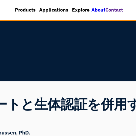
About
Contact
Products
Applications
Explore
ケートと生体認証を併用
nussen, PhD.