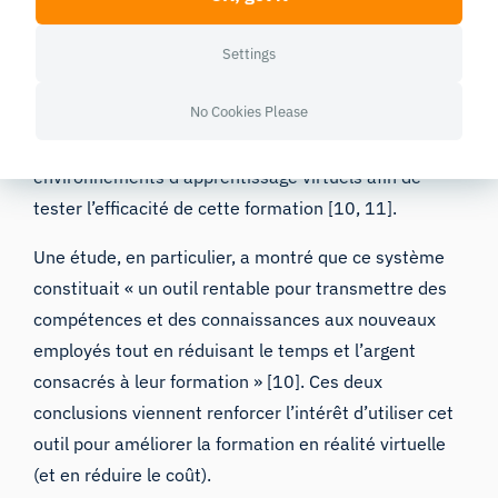
constituent un exemple typique de ce type de
scénario. Les erreurs commises lors de ces
Settings
interventions peuvent s’avérer fatales ; il est donc
No Cookies Please
essentiel de renforcer la sécurité par le biais de la
formation. Des chercheurs ont mis en place des
environnements d’apprentissage virtuels afin de
tester l’efficacité de cette formation
[10, 11].
Une étude
, en particulier, a montré que ce système
constituait « un outil rentable pour transmettre des
compétences et des connaissances aux nouveaux
employés tout en réduisant le temps et l’argent
consacrés à leur formation » [10]. Ces deux
conclusions viennent renforcer l’intérêt d’utiliser cet
outil pour améliorer la formation en réalité virtuelle
(et en réduire le coût).