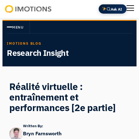
Aller
Ask AI
au
Powering
contenu
Human
MENU
Insight
IMOTIONS BLOG
Research Insight
Réalité virtuelle :
entraînement et
performances [2e partie]
Written By:
Bryn Farnsworth