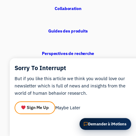
POSER UNE QUESTION SUR CET ARTICLE
Collaboration
Résumer cet article
Pourquoi est-ce important ?
Comment pourrais-je appliquer cela ?
Guides des produits
Perspectives de recherche
Sorry To Interrupt
Principes fondamentaux de la recherche
But if you like this article we think you would love our
newsletter which is full of news and insights from the
world of human behavior research.
Tendance
Maybe Later
Sign Me Up
Demander à iMotions