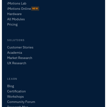
iMotions Lab
iMotions Online
NEW
Hardware
All Modules
Pricing
SOLUTIONS
Customer Stories
Academia
Assistant de Recherche iMotions
Market Research
Posez des questions sur les méthodes de
UX Research
recherche, les produits, les capteurs, les SDK,
les ressources, ou décrivez ce que vous
souhaitez étudier.
LEARN
Je vous suggérerai des questions pertinentes en
Blog
fonction de votre demande.
Certification
Workshops
POSER UNE QUESTION SUR CET ARTICLE
Community Forum
Résumer cet article
Pourquoi est-ce important ?