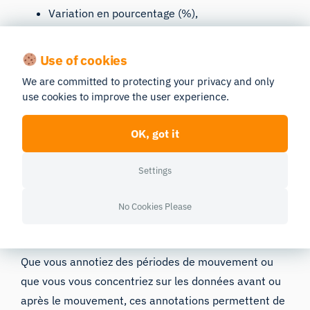
Variation en pourcentage (%),
Durée moyenne du mouvement (ms),
Use of cookies
Accélération moyenne (m/s²),
We are committed to protecting your privacy and only
Accélération maximale moyenne (m/s²),
use cookies to improve the user experience.
Seuil de mouvement (m/s²)
OK, got it
À partir de toutes ces données, le logiciel génère
automatiquement des repères indiquant le début, la
Settings
fin et le point culminant du mouvement. Ces repères
peuvent ensuite servir à créer des annotations
No Cookies Please
automatiques, que vous pouvez personnaliser en
fonction de vos besoins de recherche.
Que vous annotiez des périodes de mouvement ou
que vous vous concentriez sur les données avant ou
après le mouvement, ces annotations permettent de