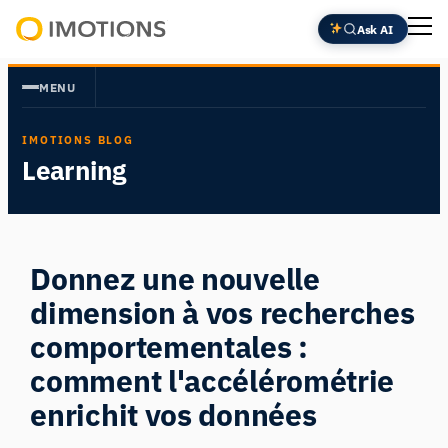
Aller
Ask AI
au
Powering
contenu
Human
MENU
Insight
IMOTIONS BLOG
Learning
Donnez une nouvelle
dimension à vos recherches
comportementales :
comment l'accélérométrie
enrichit vos données