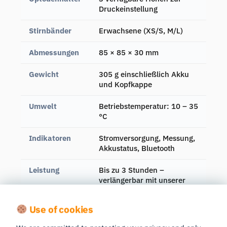
Druckeinstellung
Stirnbänder
Erwachsene (XS/S, M/L)
Abmessungen
85 × 85 × 30 mm
Gewicht
305 g einschließlich Akku
und Kopfkappe
Umwelt
Betriebstemperatur: 10 – 35
°C
Indikatoren
Stromversorgung, Messung,
Akkustatus, Bluetooth
Leistung
Bis zu 3 Stunden –
verlängerbar mit unserer
EverGo-Akkuverlängerung
Use of cookies
Abtastrate
Bis zu 75 Hz