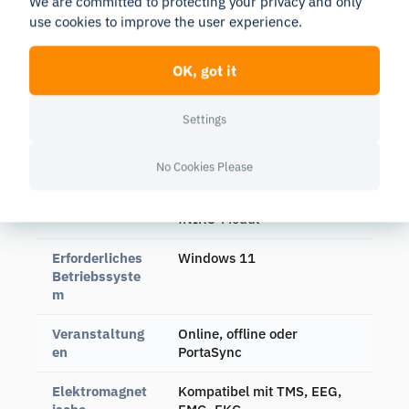
We are committed to protecting your privacy and only
Ausrichtungss
3-Achsen-
use cookies to improve the user experience.
ensor
Beschleunigungsmesser
und 3-Achsen-Gyroskop
OK, got it
Datenerhebun
Online, offline (über 100
g und -
Stunden), automatische
Settings
speicherung
Datensicherung
Software zur
OxySoft (Upgrade der 3D-
No Cookies Please
Datenerfassun
Erweiterung); Brite
g und -analyse
Connect; iMotions Lab
fNIRS-Modul
Erforderliches
Windows 11
Betriebssyste
m
Veranstaltung
Online, offline oder
en
PortaSync
Elektromagnet
Kompatibel mit TMS, EEG,