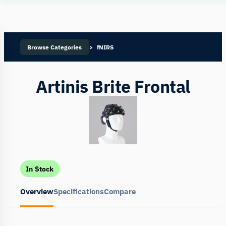
Human
Insight
Browse Categories
fNIRS
Artinis Brite Frontal
In Stock
Overview
Specifications
Compare