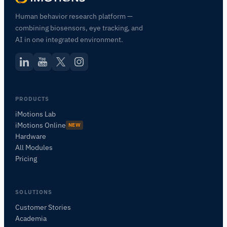
Human behavior research platform —
combining biosensors, eye tracking, and
AI in one integrated environment.
PRODUCTS
iMotions Lab
iMotions Online
NEW
Hardware
All Modules
Pricing
SOLUTIONS
Customer Stories
Academia
iMotions Forschungsassistent