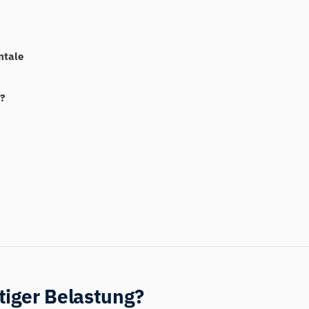
ntale
n?
tiger Belastung?