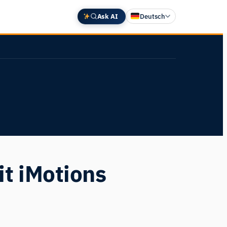
Ask AI
Deutsch
English
中文 (中国)
Español
Français
日本語
t iMotions