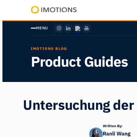
Zum
Inhalt
Powering
springen
Human
MENU
Insight
IMOTIONS BLOG
Product Guides
Untersuchung der 
Written By:
Ranli Wang