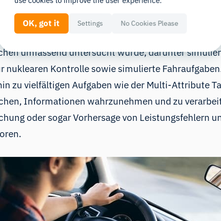
use cookies to improve the user experience.
OK, got it
Settings
No Cookies Please
chen wurde die mentale Arbeitsb
ichen umfassend untersucht wurde, darunter simulier
r nuklearen Kontrolle sowie simulierte Fahraufgaben.
 zu vielfältigen Aufgaben wie der Multi-Attribute Tas
schen, Informationen wahrzunehmen und zu verarbei
achung oder sogar Vorhersage von Leistungsfehlern u
oren.