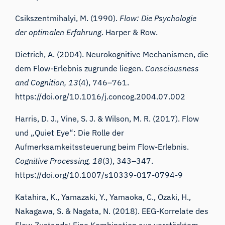
Csikszentmihalyi, M. (1990).
Flow: Die Psychologie
der optimalen Erfahrung
. Harper & Row.
Dietrich, A. (2004). Neurokognitive Mechanismen, die
dem Flow-Erlebnis zugrunde liegen.
Consciousness
and Cognition, 13
(4), 746–761.
https://doi.org/10.1016/j.concog.2004.07.002
Harris, D. J., Vine, S. J. & Wilson, M. R. (2017). Flow
und „Quiet Eye“: Die Rolle der
Aufmerksamkeitssteuerung beim Flow-Erlebnis.
Cognitive Processing, 18
(3), 343–347.
https://doi.org/10.1007/s10339-017-0794-9
Katahira, K., Yamazaki, Y., Yamaoka, C., Ozaki, H.,
Nakagawa, S. & Nagata, N. (2018). EEG-Korrelate des
Flow-Zustands: Eine Kombination aus verstärktem