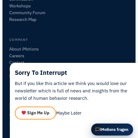
FRAGEN SIE ZU DIESEM ARTIKEL
Workshops
Diesen Artikel zusammenfassen
Warum ist das wichtig?
Community Forum
Wie könnte ich das anwenden?
Research Map
COMPANY
About iMotions
Careers
Contact
My iMotions
Sorry To Interrupt
Newsletter
But if you like this article we think you would love our
newsletter which is full of news and insights from the
world of human behavior research.
Privacy Policy
Terms of Service
AI Act Statement
DE
|
·
·
·
Maybe Later
Sign Me Up
Cookie Settings
© 2026 iMotions A/S. All rights reserved.
iMotions fragen