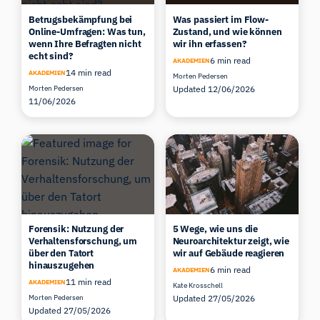
Betrugsbekämpfung bei
Was passiert im Flow-
Online-Umfragen: Was tun,
Zustand, und wie können
wenn Ihre Befragten nicht
wir ihn erfassen?
echt sind?
6 min read
AKADEMIEN
14 min read
AKADEMIEN
Morten Pedersen
Morten Pedersen
Updated 12/06/2026
11/06/2026
Forensik: Nutzung der
5 Wege, wie uns die
Verhaltensforschung, um
Neuroarchitektur zeigt, wie
über den Tatort
wir auf Gebäude reagieren
hinauszugehen
6 min read
AKADEMIEN
11 min read
AKADEMIEN
Kate Krosschell
Morten Pedersen
Updated 27/05/2026
Updated 27/05/2026