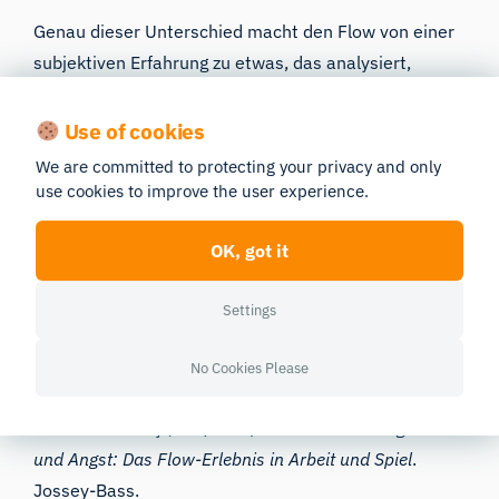
Genau dieser Unterschied macht den Flow von einer
subjektiven Erfahrung zu etwas, das analysiert,
verglichen und letztlich angewendet werden kann.
Use of cookies
We are committed to protecting your privacy and only
use cookies to improve the user experience.
Literaturverzeichnis
OK, got it
Alameda, C., Sanabria, D. & Ciria, L. F. (2022). Das
Gehirn im Flow: Eine systematische Übersicht über
Settings
die neuronalen Grundlagen des Flow-Zustands.
Cortex, 154
, 348–364.
No Cookies Please
https://doi.org/10.1016/j.cortex.2022.06.005
Csikszentmihalyi, M. (1975).
Jenseits von Langeweile
und Angst: Das Flow-Erlebnis in Arbeit und Spiel
.
Jossey-Bass.