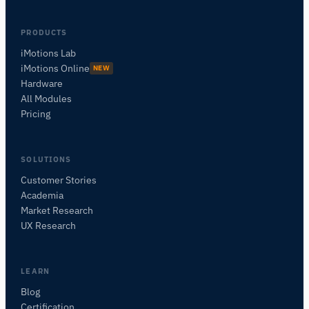
PRODUCTS
iMotions Lab
iMotions Online
NEW
Hardware
All Modules
Pricing
SOLUTIONS
Customer Stories
Academia
iMotions Forschungsassistent
Market Research
Fragen Sie nach Forschungsmethoden,
UX Research
Produkten, Sensoren, SDKs, Ressourcen oder
beschreiben Sie, was Sie untersuchen möchten.
Ich schlage nützliche nächste Fragen vor, basierend
LEARN
auf dem, was Sie fragen.
Blog
Certification