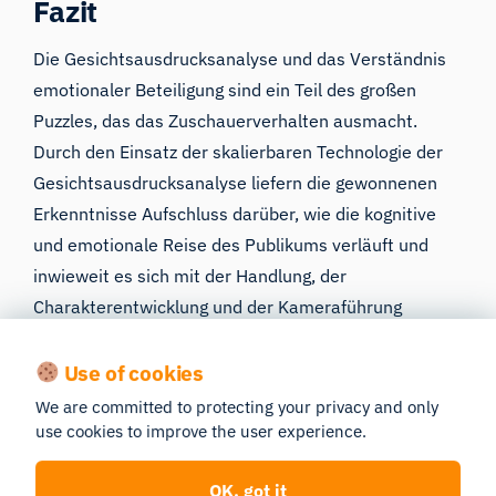
Fazit
Die Gesichtsausdrucksanalyse
und das Verständnis
emotionaler Beteiligung sind ein Teil des großen
Puzzles, das das Zuschauerverhalten ausmacht.
Durch den Einsatz der skalierbaren Technologie der
Gesichtsausdrucksanalyse liefern die gewonnenen
Erkenntnisse Aufschluss darüber, wie die kognitive
und emotionale Reise des Publikums verläuft und
inwieweit es sich mit der Handlung, der
Charakterentwicklung und der Kameraführung
verbunden fühlt. Unsere Technologie ergänzt die im
Unterhaltungsbereich verwendeten Kennzahlen, um
Use of cookies
festzustellen, ob eine Serie oder ein Film zum
We are committed to protecting your privacy and only
Zeitpunkt der Veröffentlichung erfolgreich sein wird
use cookies to improve the user experience.
und wie sowohl das Zuschauererlebnis als auch die
OK, got it
Marktfähigkeit optimiert werden können.