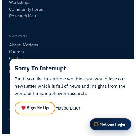
Workshops
Diesen Artikel zusammenfassen
Warum ist das wichtig?
Community Forum
Wie könnte ich das anwenden?
Research Map
COMPANY
About iMotions
Careers
Contact
My iMotions
Sorry To Interrupt
Newsletter
But if you like this article we think you would love our
newsletter which is full of news and insights from the
world of human behavior research.
Privacy Policy
Terms of Service
AI Act Statement
DE
|
·
·
·
Maybe Later
Sign Me Up
Cookie Settings
© 2026 iMotions A/S. All rights reserved.
iMotions fragen