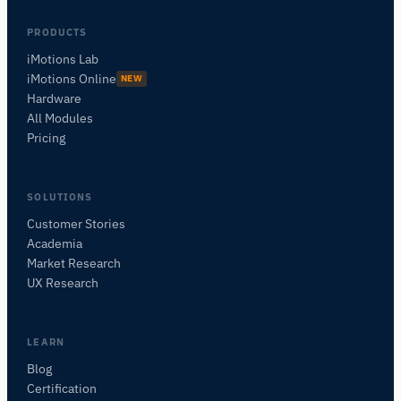
PRODUCTS
iMotions Lab
iMotions Online
NEW
Hardware
All Modules
Pricing
SOLUTIONS
Customer Stories
Academia
iMotions Forschungsassistent
Market Research
Fragen Sie nach Forschungsmethoden,
UX Research
Produkten, Sensoren, SDKs, Ressourcen oder
beschreiben Sie, was Sie untersuchen möchten.
Ich schlage nützliche nächste Fragen vor, basierend
LEARN
auf dem, was Sie fragen.
Blog
Certification
FRAGEN SIE ZU DIESEM ARTIKEL