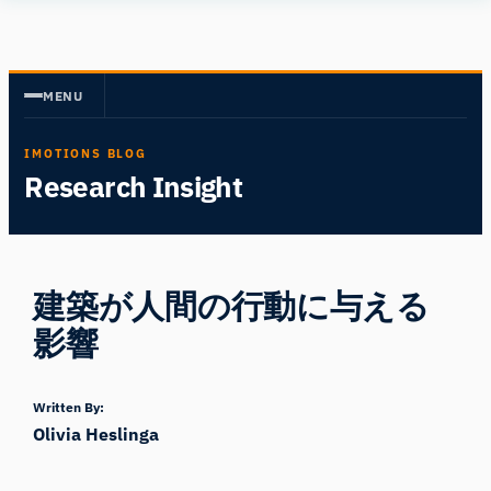
内
Human
容
Insight
を
MENU
ス
キ
IMOTIONS BLOG
ッ
Research Insight
プ
建築が人間の行動に与える
影響
Written By:
Olivia Heslinga