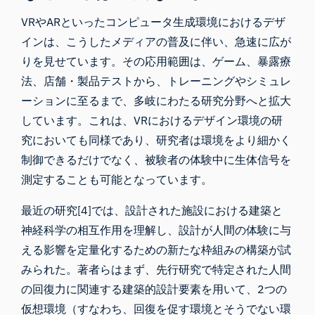
VRやARといったコンピュータ生成環境におけるデザ
インは、こうしたメディアの普及に伴い、急速に広が
りを見せています。その応用範囲は、ゲーム、
暴露療
法
、店舗・
製品テスト
から、トレーニングやシミュレ
ーションに至るまで、多岐にわたる研究分野へと拡大
しています。これは、VRにおけるデザイン環境の研
究においても同様であり、研究者は環境をより細かく
制御できるだけでなく、被験者の体験中に生体信号を
測定することも可能となっています。
最近の研究[4]では、設計された施設における建築と
神経科学の相互作用を理解し、設計が人間の体験に与
える影響を定量化するための新たな枠組みの構築が試
みられた。著者らはまず、先行研究で特定された人間
の回復力に関連する建築的設計要素を用いて、2つの
仮想環境（すなわち、回復を促す環境とそうでない環