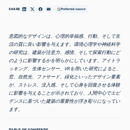
SHARE
Preferred source
意図的なデザインは、心理的幸福感、行動、そして生
活の質に良い影響を与えます。環境心理学や神経科学
の研究は、建築が注意力、感情、そして探索行動にど
のように影響するかを明らかにしています。アイトラ
ッキング、生体センサー、VRを用いた研究によると、
窓、自然光、ファサード、緑化といったデザイン要素
が、ストレス、没入感、そして心身を回復させる体験
に影響を与えることが示されており、人間中心でエビ
デンスに基づいた建築の重要性が浮き彫りになってい
ます。
TABLE OF CONTENTS