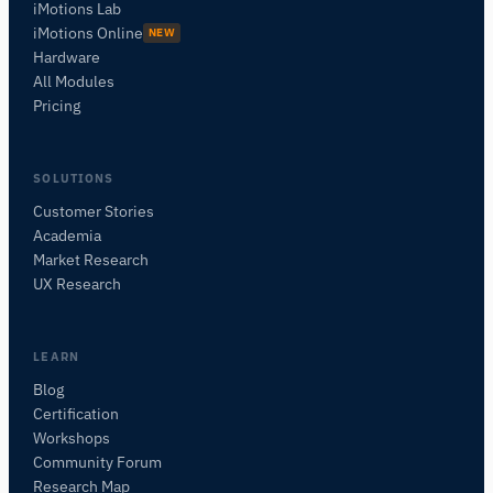
iMotions Lab
iMotions Online
NEW
Hardware
All Modules
Pricing
SOLUTIONS
Customer Stories
Academia
iMotionsリサーチアシスタント
Market Research
研究方法、製品、センサー、SDK、リソースに
UX Research
ついて質問するか、研究したい内容を説明して
ください。
質問内容に基づいて、役立つ次の質問を提案しま
LEARN
す。
Blog
Certification
この記事について質問
Workshops
この記事を要約
なぜこれが重要ですか？
Community Forum
これをどう応用できますか？
Research Map