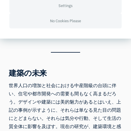
3a) 自然光は居住者のリラック
自然の景
Settings
スを促し、ストレスレベルを
色が見え
和らげる。
る
No Cookies Please
4a) 自然の景色は、リフレッシ
ュ感や回復感をもたらす。
建築の未来
世界人口の増加と社会における中産階級の台頭に伴
い、住宅や都市開発への需要も間もなく高まるだろ
う。デザインや建築には美的魅力があるとはいえ、上
記の事例が示すように、それらは単なる見た目の問題
にとどまらない。それらは気分や行動、そして生活の
質全体に影響を及ぼす。現在の研究が、建築環境と感