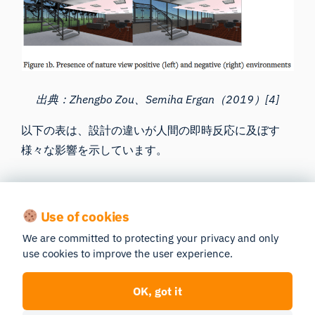
出典：Zhengbo Zou、Semiha Ergan（2019）[4]
以下の表は、設計の違いが人間の即時反応に及ぼす
様々な影響を示しています。
設計上の特徴
人間の体験への影響
Use of cookies
窓の有無
1a) 窓があることで、ストレス
We are committed to protecting your privacy and only
や注意力低下からの回復が早
自然光の
use cookies to improve the user experience.
まる。
有無
2a) 小さな窓は、居住者が疲労
自然光の
OK, got it
から回復するのを妨げる。
有無