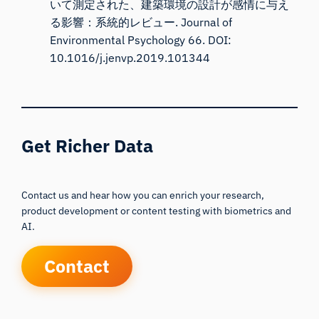
いて測定された、建築環境の設計が感情に与え
る影響：系統的レビュー.
Journal of
Environmental Psychology 66. DOI:
10.1016/j.jenvp.2019.101344
Get Richer Data
Contact us and hear how you can enrich your research,
product development or content testing with biometrics and
AI.
Contact