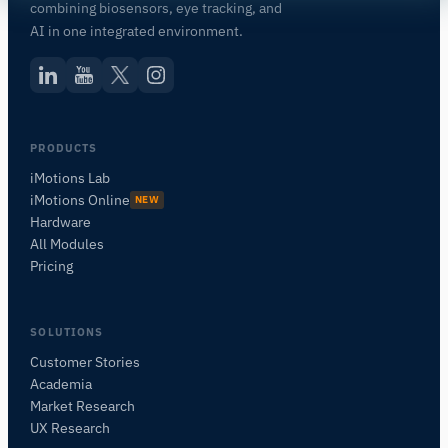
combining biosensors, eye tracking, and
AI in one integrated environment.
PRODUCTS
iMotions Lab
iMotions Online
NEW
Hardware
All Modules
Pricing
SOLUTIONS
Customer Stories
Academia
iMotionsリサーチアシスタント
Market Research
研究方法、製品、センサー、SDK、リソースに
UX Research
ついて質問するか、研究したい内容を説明して