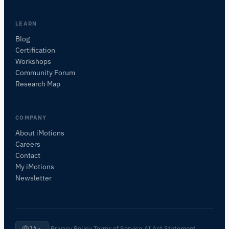
ください。
質問内容に基づいて、役立つ次の質問を提案しま
LEARN
す。
Blog
Certification
このページについて質問
Workshops
このページは何についてですか？
Community Forum
Research Map
COMPANY
About iMotions
Careers
Contact
My iMotions
Newsletter
Privacy Policy
Terms of Service
AI Act Statement
JA
|
·
·
·