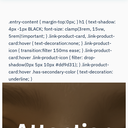
Human
Insight
.entry-content { margin-top:0px; } h1 { text-shadow:
4px -1px BLACK; font-size: clamp(3rem, 15vw,
5rem)!important; } .link-product-card, .link-product-
card:hover { text-decoration:none; } .link-product-
icon { transition:filter 150ms ease; } .link-product-
card:hover .link-product-icon { filter: drop-
shadow(0px 5px 10px #dd9d31); } .link-product-
card:hover .has-secondary-color { text-decoration:
underline; }