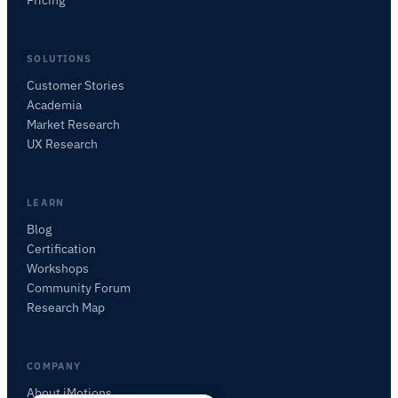
Pricing
SOLUTIONS
Customer Stories
Academia
Assistant de Recherche iMotions
Market Research
Posez des questions sur les méthodes de
UX Research
recherche, les produits, les capteurs, les SDK,
les ressources, ou décrivez ce que vous
souhaitez étudier.
LEARN
Je vous suggérerai des questions pertinentes en
Blog
fonction de votre demande.
Certification
Workshops
POSER UNE QUESTION SUR CETTE PAGE
Community Forum
De quoi parle cette page ?
Research Map
COMPANY
About iMotions