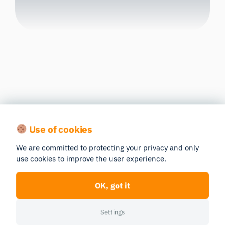
Options matérielles pour la
recherche sur l’attention
Use of cookies
We are committed to protecting your privacy and only
En fonction de votre
use cookies to improve the user experience.
environnement de recherche et
OK, got it
de vos exigences en matière de
Settings
précision, l’attention peut être