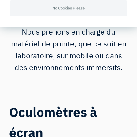
mesurée à l’aide de différentes
No Cookies Please
configurations d’oculométrie.
Nous prenons en charge du
matériel de pointe, que ce soit en
laboratoire, sur mobile ou dans
des environnements immersifs.
Oculomètres à
écran