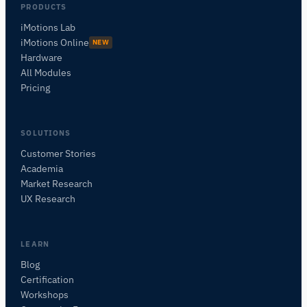
Posez des questions sur les méthodes de
PRODUCTS
recherche, les produits, les capteurs, les SDK,
iMotions Lab
les ressources, ou décrivez ce que vous
iMotions Online
NEW
souhaitez étudier.
Hardware
Je vous suggérerai des questions pertinentes en
All Modules
fonction de votre demande.
Pricing
POSER UNE QUESTION SUR CETTE PAGE
De quoi parle cette page ?
SOLUTIONS
Customer Stories
Academia
Market Research
UX Research
LEARN
Blog
Certification
Workshops