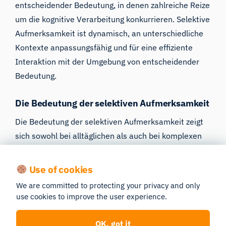
entscheidender Bedeutung, in denen zahlreiche Reize
um die kognitive Verarbeitung konkurrieren. Selektive
Aufmerksamkeit ist dynamisch, an unterschiedliche
Kontexte anpassungsfähig und für eine effiziente
Interaktion mit der Umgebung von entscheidender
Bedeutung.
Die Bedeutung der selektiven Aufmerksamkeit
Die Bedeutung der selektiven Aufmerksamkeit zeigt
sich sowohl bei alltäglichen als auch bei komplexen
Tätigkeiten. So muss sich ein Schüler beispielsweise
trotz des Hintergrundgeräusches im Klassenzimmer
Use of cookies
auf die Worte des Lehrers konzentrieren. In
We are committed to protecting your privacy and only
dynamischeren Situationen, wie zum Beispiel beim
use cookies to improve the user experience.
Sport, muss sich ein Sportler auf den Ball und die
relevanten Spieler konzentrieren und dabei die
OK, got it