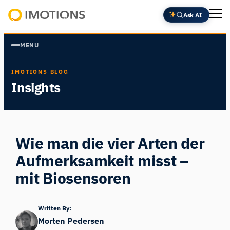
Zum
Ask AI
Inhalt
Powering
springen
Human
MENU
Insight
IMOTIONS BLOG
Insights
Wie man die vier Arten der
Aufmerksamkeit misst –
mit Biosensoren
Written By:
Morten Pedersen