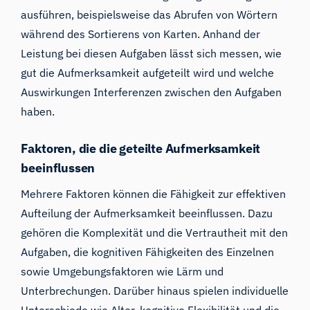
ausführen, beispielsweise das Abrufen von Wörtern
während des Sortierens von Karten. Anhand der
Leistung bei diesen Aufgaben lässt sich messen, wie
gut die Aufmerksamkeit aufgeteilt wird und welche
Auswirkungen Interferenzen zwischen den Aufgaben
haben.
Faktoren, die die geteilte Aufmerksamkeit
beeinflussen
iMotions Forschungsassistent
Mehrere Faktoren können die Fähigkeit zur effektiven
Aufteilung der Aufmerksamkeit beeinflussen. Dazu
Fragen Sie nach Forschungsmethoden,
Produkten, Sensoren, SDKs, Ressourcen oder
gehören die Komplexität und die Vertrautheit mit den
beschreiben Sie, was Sie untersuchen möchten.
Aufgaben, die kognitiven Fähigkeiten des Einzelnen
Ich schlage nützliche nächste Fragen vor, basierend
sowie Umgebungsfaktoren wie Lärm und
auf dem, was Sie fragen.
Unterbrechungen. Darüber hinaus spielen individuelle
FRAGEN SIE ZU DIESEM ARTIKEL