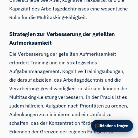
Unterschiede wie Alter, kognitive Flexibilität und die
Diesen Artikel zusammenfassen
Warum ist das wichtig?
Kapazität des Arbeitsgedächtnisses eine wesentliche
Wie könnte ich das anwenden?
Rolle für die Multitasking-Fähigkeit.
Strategien zur Verbesserung der geteilten
Aufmerksamkeit
Die Verbesserung der geteilten Aufmerksamkeit
erfordert Training und ein strategisches
Aufgabenmanagement. Kognitive Trainingsübungen,
die darauf abzielen, das Arbeitsgedächtnis und die
Verarbeitungsgeschwindigkeit zu stärken, können die
Multitasking-Leistung verbessern. In der Praxis ist es
zudem hilfreich, Aufgaben nach Prioritäten zu ordnen,
Ablenkungen zu minimieren und ein Umfeld zu
schaffen, das der Konzentration förderlich ist. Das
iMotions fragen
Erkennen der Grenzen der eigenen Fähigkeit zur