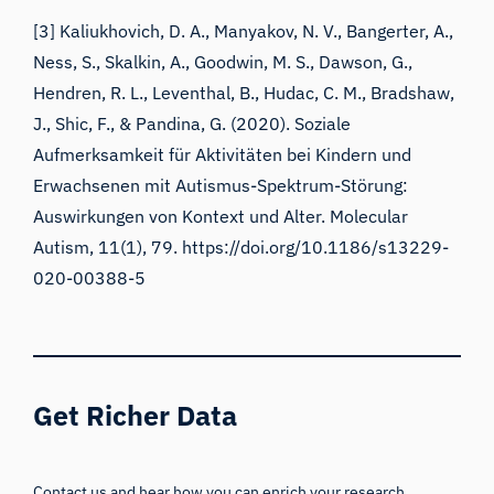
[3] Kaliukhovich, D. A., Manyakov, N. V., Bangerter, A.,
Ness, S., Skalkin, A., Goodwin, M. S., Dawson, G.,
Hendren, R. L., Leventhal, B., Hudac, C. M., Bradshaw,
J., Shic, F., & Pandina, G. (2020). Soziale
Aufmerksamkeit für Aktivitäten bei Kindern und
Erwachsenen mit Autismus-Spektrum-Störung:
Auswirkungen von Kontext und Alter. Molecular
Autism, 11(1), 79. https://doi.org/10.1186/s13229-
020-00388-5
Get Richer Data
Contact us and hear how you can enrich your research,