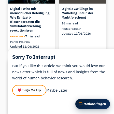
Diesen Artikel zusammenfassen
Warum ist das wichtig?
Digital Twins mit
Digitale Zwillinge im
Wie könnte ich das anwenden?
menschlicher Beteiligung:
Marketing und in der
Wie Echtzeit-
Marktforschung
Biosensordaten die
16 min read
Simulatorforschung
Morten Pedersen
revolutionieren
Updated 11/06/2026
7 min read
ERGONOMICS
Morten Pedersen
Updated 11/06/2026
Sorry To Interrupt
But if you like this article we think you would love our
newsletter which is full of news and insights from the
world of human behavior research.
Maybe Later
Sign Me Up
Neue Messgrößen für
Das Affectiva Emotion SDK
Schmerzen und Gähnen
ist jetzt für Android
verfügbar
4 min read
AKADEMIEN
iMotions fragen
6 min read
Morten Pedersen
Updated 11/06/2026
Morten Pedersen