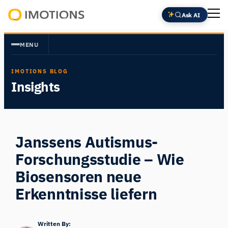
Zum
Ask AI
Inhalt
Powering
springen
Human
MENU
Insight
IMOTIONS BLOG
Insights
Janssens Autismus-
Forschungsstudie – Wie
Biosensoren neue
Erkenntnisse liefern
Written By: