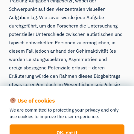
Tracking-Aufgaben eingesetzt, wobei der
Schwerpunkt auf den vier zentralen visuellen
Aufgaben lag. Wie zuvor wurde jede Aufgabe
durchgeführt, um den Forschern die Untersuchung
potenzieller Unterschiede zwischen autistischen und
typisch entwickelten Personen zu ermöglichen, in
diesem Fall jedoch anhand der Gehirnaktivität (es
wurden Leistungsspektren,
Asymmetrien
und
ereignisbezogene Potenziale erfasst – deren
Erläuterung würde den Rahmen dieses Blogbeitrags
etwas sprengen, doch im Wesentlichen spiegeln sie
das Aktivitätsniveau in verschiedenen
Use of cookies
Gehirnregionen zu unterschiedlichen Zeitpunkten
wider).
We are committed to protecting your privacy and only
use cookies to improve the user experience.
OK, got it