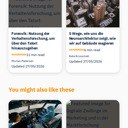
Forensik: Nutzung der
5 Wege, wie uns die
Verhaltensforschung, um
Neuroarchitektur zeigt, wie
über den Tatort
wir auf Gebäude reagieren
hinauszugehen
6 min read
AKADEMIEN
11 min read
AKADEMIEN
Kate Krosschell
Morten Pedersen
Updated 27/05/2026
Updated 27/05/2026
iMotions Forschungsassistent
You might also like these
Fragen Sie nach Forschungsmethoden,
Produkten, Sensoren, SDKs, Ressourcen oder
beschreiben Sie, was Sie untersuchen möchten.
Ich schlage nützliche nächste Fragen vor, basierend
auf dem, was Sie fragen.
FRAGEN SIE ZU DIESEM ARTIKEL