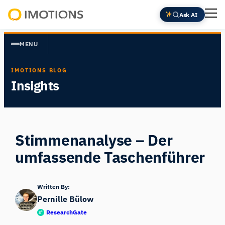
Zum
Ask AI
Inhalt
Powering
springen
Human
MENU
Insight
IMOTIONS BLOG
Insights
Stimmenanalyse – Der
umfassende Taschenführer
Written By:
Pernille Bülow
ResearchGate