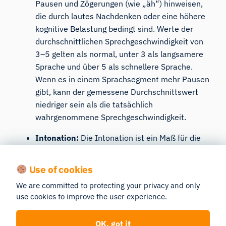
Pausen und Zögerungen (wie „äh“) hinweisen,
die durch lautes Nachdenken oder eine höhere
kognitive Belastung bedingt sind. Werte der
durchschnittlichen Sprechgeschwindigkeit von
3–5 gelten als normal, unter 3 als langsamere
Sprache und über 5 als schnellere Sprache.
Wenn es in einem Sprachsegment mehr Pausen
gibt, kann der gemessene Durchschnittswert
niedriger sein als die tatsächlich
wahrgenommene Sprechgeschwindigkeit.
Intonation:
Die Intonation ist ein Maß für die
Höhen- und Tiefenbewegungen der Stimme
(d. h. ein Maß dafür, wie stark die Tonhöhe
Use of cookies
innerhalb eines Sprachsegments variiert). Sie
We are committed to protecting your privacy and only
eignet sich dazu, zu messen, wie monoton
use cookies to improve the user experience.
(niedriger Intonationswert) oder lebhaft (hoher
Intonationswert) eine Person spricht. Die
OK, got it
Satzstruktur wird nicht berücksichtigt, d. h. es