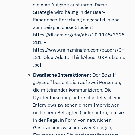
sie eine Aufgabe ausführen. Diese
Strategie wird häufig in der User-
Experience-Forschung eingesetzt, siehe
zum Beispiel diese Studien:
https://dl.acm.org/doi/abs/10.1145/3325
281
+
https://www.mingmingfan.com/papers/CH
I21_OlderAdults_ThinkAloud_UXProblems
.pdf
Dyadische Interaktionen:
Der Begriff
„Dyade“ bezieht sich auf zwei Personen,
iMotions Forschungsassistent
die miteinander kommunizieren. Die
Fragen Sie nach Forschungsmethoden,
Dyadenforschung unterscheidet sich von
Produkten, Sensoren, SDKs, Ressourcen oder
Interviews zwischen einem Interviewer
beschreiben Sie, was Sie untersuchen möchten.
und einem Befragten (siehe unten), da sie
Ich schlage nützliche nächste Fragen vor, basierend
in der Regel in Form von natürlichen
auf dem, was Sie fragen.
Gesprächen zwischen zwei Kollegen,
FRAGEN SIE ZU DIESEM ARTIKEL