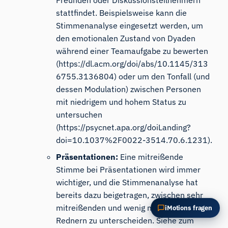
Freunden oder Diskussionsteilnehmern
Diesen Artikel zusammenfassen
Warum ist das wichtig?
stattfindet. Beispielsweise kann die
Wie könnte ich das anwenden?
Stimmenanalyse eingesetzt werden, um
den emotionalen Zustand von Dyaden
während einer Teamaufgabe zu bewerten
(
https://dl.acm.org/doi/abs/10.1145/313
6755.3136804
) oder um den Tonfall (und
dessen Modulation) zwischen Personen
mit niedrigem und hohem Status zu
untersuchen
(
https://psycnet.apa.org/doiLanding?
doi=10.1037%2F0022-3514.70.6.1231
).
Präsentationen:
Eine mitreißende
Stimme bei Präsentationen wird immer
wichtiger, und die Stimmenanalyse hat
bereits dazu beigetragen, zwischen sehr
mitreißenden und wenig mitreißenden
iMotions fragen
Rednern zu unterscheiden. Siehe zum