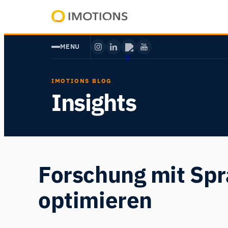
Zum
Inhalt
Powering
springen
Human
MENU
Insight
IMOTIONS BLOG
Insights
Forschung mit Spr
optimieren