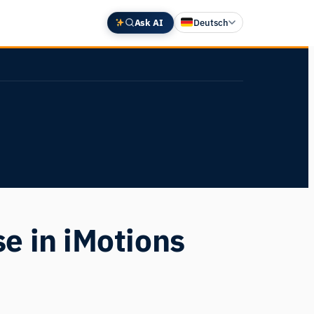
Ask AI
Deutsch
English
中文 (中国)
Español
Français
日本語
e in iMotions