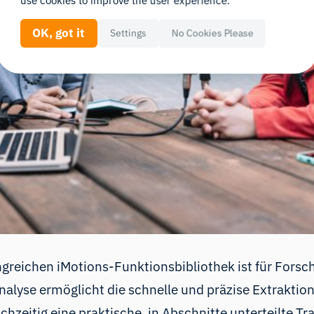
use cookies to improve the user experience.
OK, got it
Settings
No Cookies Please
greichen iMotions-Funktionsbibliothek ist für For
lyse ermöglicht die schnelle und präzise Extraktio
chzeitig eine praktische, in Abschnitte unterteilte T