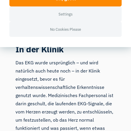
Herzschlags entsteht. Der relative Verlauf der
Signale, Phasen und Druckveränderungen ist in der
Settings
folgenden Grafik dargestellt.
No Cookies Please
In der Klinik
Das EKG wurde ursprünglich – und wird
natürlich auch heute noch – in der Klinik
eingesetzt, bevor es für
verhaltenswissenschaftliche Erkenntnisse
genutzt wurde. Medizinisches Fachpersonal ist
darin geschult, die laufenden EKG-Signale, die
vom Herzen erzeugt werden, zu entschlüsseln,
um festzustellen, ob das Herz normal
funktioniert und was passiert, wenn etwas