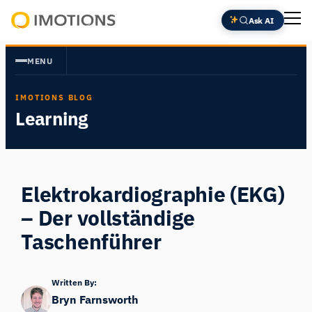
Zum
Ask AI
Inhalt
Powering
springen
Human
MENU
Insight
IMOTIONS BLOG
Learning
Elektrokardiographie (EKG)
– Der vollständige
Taschenführer
Written By:
Bryn Farnsworth