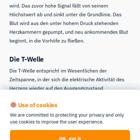
wird. Das zuvor hohe Signal fällt von seinem
Höchstwert ab und sinkt unter die Grundlinie. Das
Blut wird aus den unter hohem Druck stehenden
Herzkammern gepumpt, und neu ankommendes Blut
beginnt, in die Vorhöfe zu fließen.
Die T-Welle
Die T-Welle entspricht im Wesentlichen der
Zeitspanne, in der sich die elektrische Aktivität des
Herzens wieder auf den Ausgangszustand
zurücksetzt, in Erwartung, dass das Signal erneut
Use of cookies
ausgelöst wird und der PQRS-Zyklus von Neuem
beginnt. Am Ende der T-Welle schließen sich die
We are committed to protecting your privacy and only
use cookies to improve the user experience.
Herzklappen (die Pulmonal- und die Aortenklappe),
wodurch das zweite, dumpfe Geräusch des
OK, got it