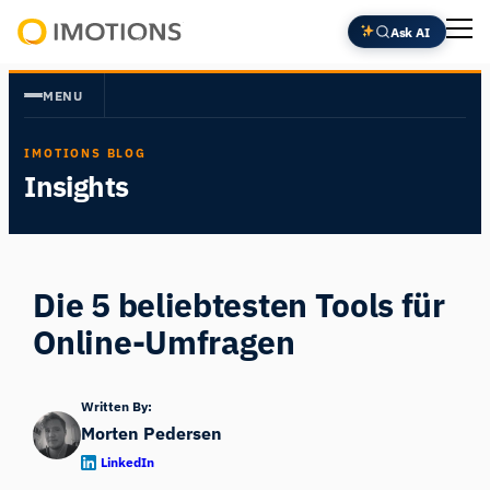
Zum
Ask AI
Inhalt
Powering
springen
Human
MENU
Insight
IMOTIONS BLOG
Insights
Die 5 beliebtesten Tools für
Online-Umfragen
Written By:
Morten Pedersen
LinkedIn