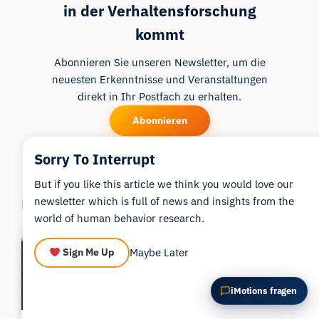
in der Verhaltensforschung
Diesen Artikel zusammenfassen
Warum ist das wichtig?
kommt
Wie könnte ich das anwenden?
Abonnieren Sie unseren Newsletter, um die
neuesten Erkenntnisse und Veranstaltungen
direkt in Ihr Postfach zu erhalten.
Abonnieren
Sorry To Interrupt
But if you like this article we think you would love our
Related Posts
newsletter which is full of news and insights from the
world of human behavior research.
Maybe Later
Sign Me Up
iMotions fragen