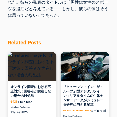
れた。彼らの発表のタイトルは「男性は女性のスポー
ツを退屈だと考えている――しかし、彼らの体はそう
は思っていない」であった。
Related Posts
オンライン調査における不
「ヒューマン・イン・ザ・
正対策：回答者が実在しな
ループ」型デジタルツイ
い場合の対処法
ン：リアルタイムの生体セ
ンサーデータがシミュレー
1 min read
学術界
タ研究に与える変革
Morten Pedersen
1 min read
PHYSICAL ERGONOMICS
11/06/2026
Morten Pedersen