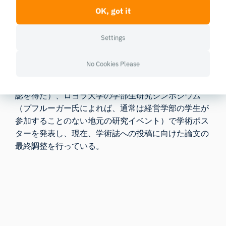
OK, got it
Settings
学部課程で生理学的指標に関する研究経験を得たこと
は、プフルーガー氏とその仲間たちに貴重な機会をも
No Cookies Please
たらした。学生たちはIRB（倫理審査委員会）の手続
きを経験し（7つの研究グループすべてが1学期で承
認を得た）、ロヨラ大学の学部生研究シンポジウム
（プフルーガー氏によれば、通常は経営学部の学生が
参加することのない地元の研究イベント）で学術ポス
ターを発表し、現在、学術誌への投稿に向けた論文の
最終調整を行っている。