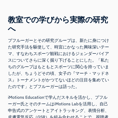
教室での学びから実際の研究
へ
プフルーガーとその研究グループは、新たに身につけ
た研究手法を駆使して、時宜にかなった興味深いテー
マ、すなわちスポーツ観戦におけるジェンダーバイア
スについてさらに深く掘り下げることにした。「私た
ちのグループはもともとスポーツに関心を持っていま
したが、ちょうどその頃、女子の『マーチ・マッドネ
ス』トーナメントがかつてないほどの注目を集めてい
たのです」とプフルーガーは語った。
iMotions Education
で学んだスキルを活かし、プフル
ーガー氏とそのチームはiMotions Labを活用し、自己
申告式のアンケートと
アイトラッキング
、
表情分析
、
皮膚電気反応（GSR）
を組み合わせることで、視聴者