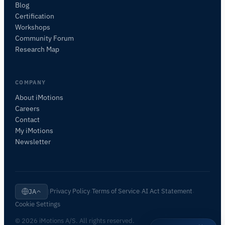
Blog
Certification
Workshops
Community Forum
Research Map
COMPANY
About iMotions
Careers
Contact
My iMotions
Newsletter
Privacy Policy
Terms of Service
AI Act Statement
JA
|
·
·
·
Cookie Settings
© 2026 iMotions A/S. All rights reserved.