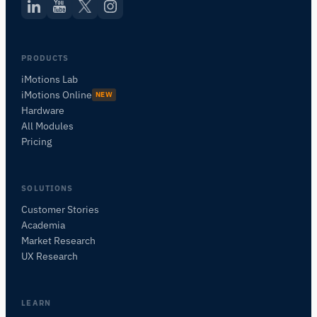
PRODUCTS
iMotions Lab
iMotions Online
NEW
Hardware
All Modules
Pricing
SOLUTIONS
Customer Stories
Academia
iMotionsリサーチアシスタント
Market Research
研究方法、製品、センサー、SDK、リソースに
UX Research
ついて質問するか、研究したい内容を説明して
ください。
質問内容に基づいて、役立つ次の質問を提案しま
LEARN
す。