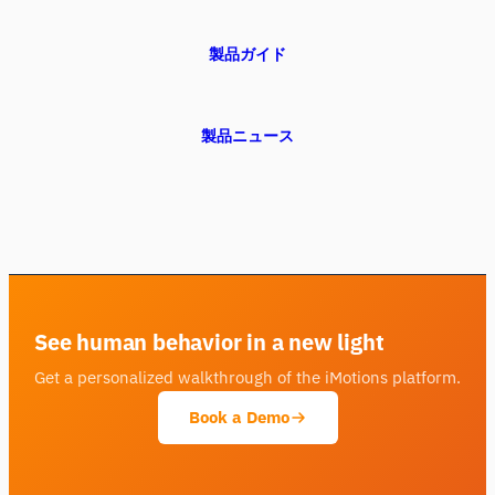
製品ガイド
製品ニュース
See human behavior in a new light
Get a personalized walkthrough of the iMotions platform.
Book a Demo