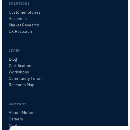
SOLUTIONS
Customer Stories
Academia
iMotionsリサーチアシスタント
Market Research
研究方法、製品、センサー、SDK、リソースに
UX Research
ついて質問するか、研究したい内容を説明して
ください。
質問内容に基づいて、役立つ次の質問を提案しま
LEARN
す。
Blog
Certification
この記事について質問
Workshops
この記事を要約
なぜこれが重要ですか？
Community Forum
これをどう応用できますか？
Research Map
COMPANY
About iMotions
Careers
Contact