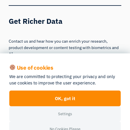
Get Richer Data
Contact us and hear how you can enrich your research,
product development or content testing with biometrics and
AI.
Use of cookies
Contact
We are committed to protecting your privacy and only
use cookies to improve the user experience.
OK, got it
Published
04/29/2026
Last edited
05/27/2026
Settings
About the author
No Cookies Please