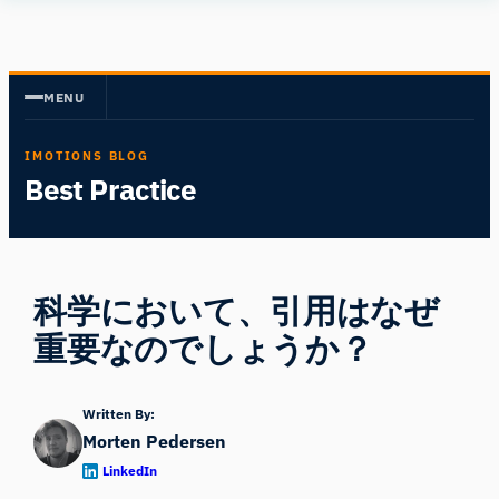
内
Human
容
Insight
を
MENU
ス
キ
IMOTIONS BLOG
ッ
Best Practice
プ
科学において、引用はなぜ
重要なのでしょうか？
Written By:
Morten Pedersen
LinkedIn