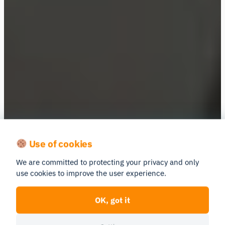
Étude de cas
Use of cookies
Une recherche en
We are committed to protecting your privacy and only
use cookies to improve the user experience.
ergonomie plus rapide et
améliorée
OK, got it