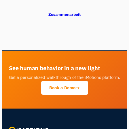
Zusammenarbeit
See human behavior in a new light
Get a personalized walkthrough of the iMotions platform.
Book a Demo