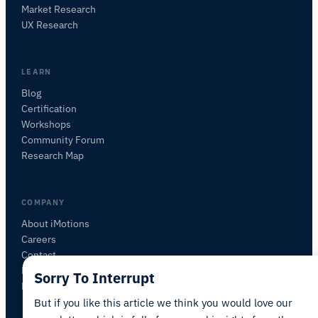
iMotions Forschungsassistent
Market Research
Fragen Sie nach Forschungsmethoden,
UX Research
Produkten, Sensoren, SDKs, Ressourcen oder
beschreiben Sie, was Sie untersuchen möchten.
Ich schlage nützliche nächste Fragen vor, basierend
LEARN
auf dem, was Sie fragen.
Blog
Certification
FRAGEN SIE ZU DIESEM ARTIKEL
Workshops
Diesen Artikel zusammenfassen
Warum ist das wichtig?
Community Forum
Wie könnte ich das anwenden?
Research Map
COMPANY
About iMotions
Careers
Contact
My iMotions
Sorry To Interrupt
Newsletter
But if you like this article we think you would love our