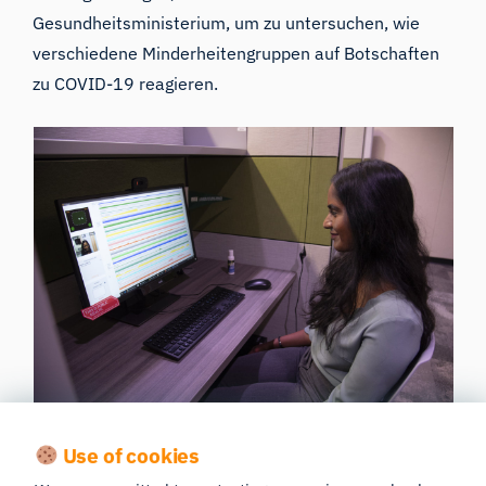
Gesundheitsministerium, um zu untersuchen, wie
verschiedene Minderheitengruppen auf Botschaften
zu COVID-19 reagieren.
Für iMotions erwies sich die Studie als ideales
Use of cookies
Testfeld für die Entwicklung eines
Moduls
zur