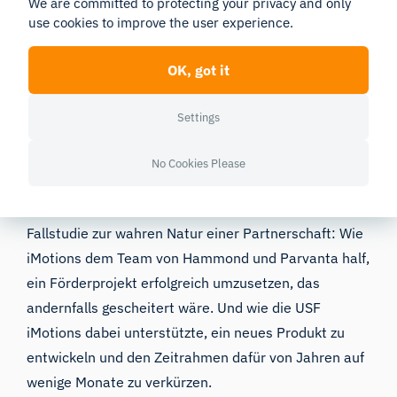
We are committed to protecting your privacy and only
Fernerfassung von Daten
, das
use cookies to improve the user experience.
Gesichtsausdrucksanalyse, Eye-Tracking und Online-
Umfragen vereint und nun weltweit verfügbar ist. Es
OK, got it
hat es Forschern bereits ermöglicht, die aktuellen
Settings
COVID-Beschränkungen zu umgehen und gleichzeitig
Möglichkeiten für Forschung ohne zeitliche und
No Cookies Please
räumliche Einschränkungen zu erschließen.
Für beide Seiten bot das Forschungsprojekt eine
Fallstudie zur wahren Natur einer Partnerschaft: Wie
iMotions dem Team von Hammond und Parvanta half,
ein Förderprojekt erfolgreich umzusetzen, das
andernfalls gescheitert wäre. Und wie die USF
iMotions dabei unterstützte, ein neues Produkt zu
entwickeln und den Zeitrahmen dafür von Jahren auf
wenige Monate zu verkürzen.