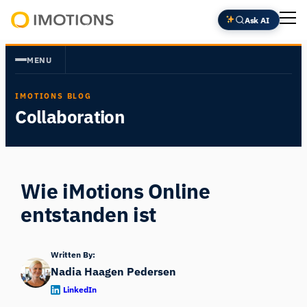
Zum
Ask AI
Inhalt
Powering
springen
Human
MENU
Insight
IMOTIONS BLOG
Collaboration
Wie iMotions Online
entstanden ist
Written By:
Nadia Haagen Pedersen
LinkedIn