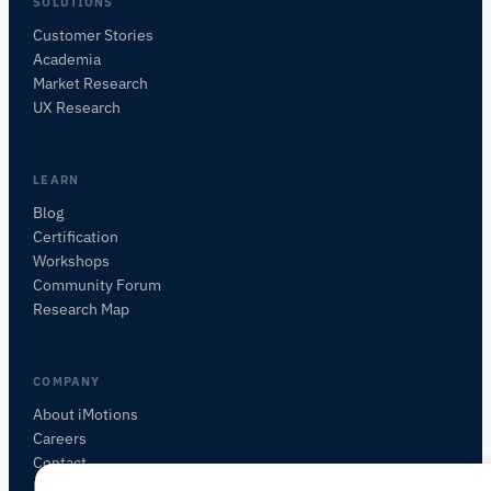
SOLUTIONS
Customer Stories
Academia
iMotions Forschungsassistent
Market Research
Fragen Sie nach Forschungsmethoden,
UX Research
Produkten, Sensoren, SDKs, Ressourcen oder
beschreiben Sie, was Sie untersuchen möchten.
Ich schlage nützliche nächste Fragen vor, basierend
LEARN
auf dem, was Sie fragen.
Blog
Certification
FRAGEN SIE ZU DIESEM ARTIKEL
Workshops
Diesen Artikel zusammenfassen
Warum ist das wichtig?
Community Forum
Wie könnte ich das anwenden?
Research Map
COMPANY
About iMotions
Careers
Contact
My iMotions