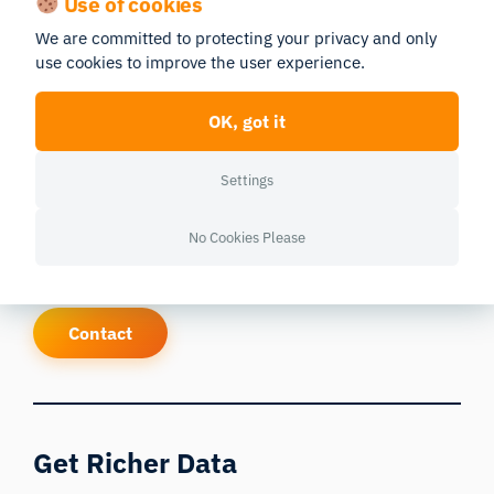
Use of cookies
therapeutische Maßnahmen.
We are committed to protecting your privacy and only
use cookies to improve the user experience.
Gäste:
Dr. Pernille Bülow
OK, got it
Moderatorin:
Ashley McManus
Settings
Melden Sie sich für unseren Newsletter an, um über
No Cookies Please
die neuesten Nachrichten und Berichte aus der
Neurowissenschaft auf dem Laufenden zu bleiben.
Contact
Get Richer Data