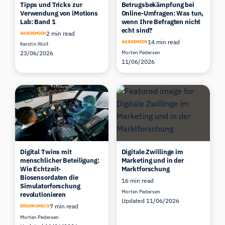
Tipps und Tricks zur
Betrugsbekämpfung bei
Verwendung von iMotions
Online-Umfragen: Was tun,
Lab: Band 1
wenn Ihre Befragten nicht
echt sind?
2 min read
AKADEMIEN
14 min read
AKADEMIEN
Kerstin Wolf
23/06/2026
Morten Pedersen
11/06/2026
Digital Twins mit
Digitale Zwillinge im
menschlicher Beteiligung:
Marketing und in der
Wie Echtzeit-
Marktforschung
Biosensordaten die
16 min read
Simulatorforschung
Morten Pedersen
revolutionieren
Updated 11/06/2026
7 min read
ERGONOMICS
Morten Pedersen