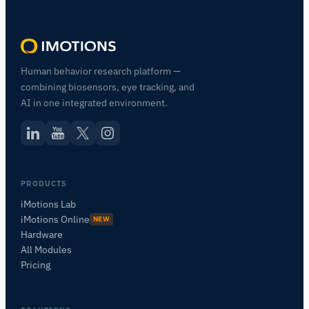
Human behavior research platform —
combining biosensors, eye tracking, and
AI in one integrated environment.
PRODUCTS
iMotions Lab
iMotions Online
NEW
Hardware
All Modules
Pricing