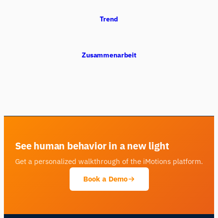
Trend
Zusammenarbeit
See human behavior in a new light
Get a personalized walkthrough of the iMotions platform.
Book a Demo