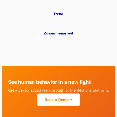
Trend
Zusammenarbeit
See human behavior in a new light
Get a personalized walkthrough of the iMotions platform.
Book a Demo