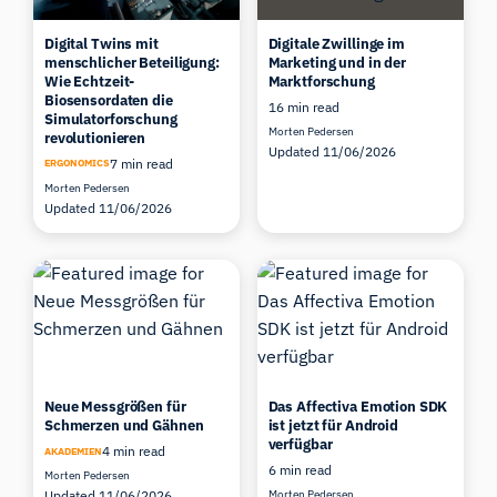
Digital Twins mit
Digitale Zwillinge im
menschlicher Beteiligung:
Marketing und in der
Wie Echtzeit-
Marktforschung
Biosensordaten die
16 min read
Simulatorforschung
Morten Pedersen
revolutionieren
Updated 11/06/2026
7 min read
ERGONOMICS
Morten Pedersen
Updated 11/06/2026
Neue Messgrößen für
Das Affectiva Emotion SDK
Schmerzen und Gähnen
ist jetzt für Android
verfügbar
4 min read
AKADEMIEN
6 min read
Morten Pedersen
Updated 11/06/2026
Morten Pedersen