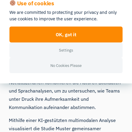
in simulierten Notfallszenarien
Use of cookies
We are committed to protecting your privacy and only
Von: Atsushi Miyazaki, Frank Coffey, Hitoshi Sato,
use cookies to improve the user experience.
Andrew K. Mackenzie, Kyota Nakamura, Kazuya Bise
OK, got it
Medizinisches Zentrum der Universität Yokohama
,
Nottingham Trent University
Settings
Diese Studie bewegt sich an der Schnittstelle
No Cookies Please
zwischen künstlicher Intelligenz, Teamarbeit und
Entscheidungen mit hohem Einsatz. In simulierten
Notfallszenarien kombinieren die Autoren Blickdaten
und Sprachanalysen, um zu untersuchen, wie Teams
unter Druck ihre Aufmerksamkeit und
Kommunikation aufeinander abstimmen.
Mithilfe einer KI-gestützten multimodalen Analyse
visualisiert die Studie Muster gemeinsamer