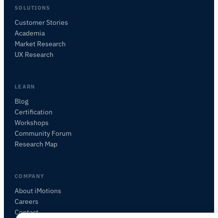
SOLUTIONS
Customer Stories
Academia
iMotions Forschungsassistent
Market Research
Fragen Sie nach Forschungsmethoden,
UX Research
Produkten, Sensoren, SDKs, Ressourcen oder
beschreiben Sie, was Sie untersuchen möchten.
Ich schlage nützliche nächste Fragen vor, basierend
LEARN
auf dem, was Sie fragen.
Blog
Certification
FRAGEN SIE ZU DIESEM ARTIKEL
Workshops
Diesen Artikel zusammenfassen
Warum ist das wichtig?
Community Forum
Wie könnte ich das anwenden?
Research Map
COMPANY
About iMotions
Careers
Contact