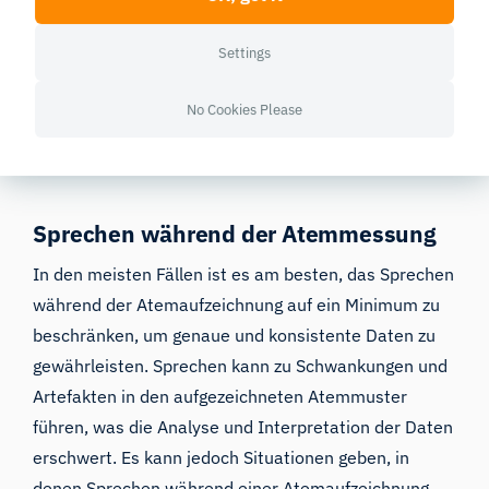
Zielen der Überwachung oder Messung sowie vom
jeweiligen Anwendungskontext ab. Sowohl Brust- als
Settings
auch Bauchgurte haben ihre jeweiligen
Anwendungsbereiche, und die Wahl sollte sich nach
No Cookies Please
den konkreten Erfordernissen der jeweiligen Situation
richten.
Sprechen während der Atemmessung
In den meisten Fällen ist es am besten, das Sprechen
während der Atemaufzeichnung auf ein Minimum zu
beschränken, um genaue und konsistente Daten zu
gewährleisten. Sprechen kann zu Schwankungen und
Artefakten in den aufgezeichneten Atemmuster
führen, was die Analyse und Interpretation der Daten
erschwert. Es kann jedoch Situationen geben, in
denen Sprechen während einer Atemaufzeichnung