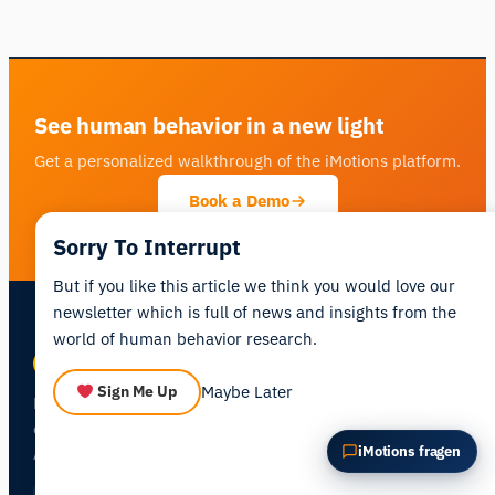
Diesen Artikel zusammenfassen
Warum ist das wichtig?
Wie könnte ich das anwenden?
See human behavior in a new light
Get a personalized walkthrough of the iMotions platform.
Book a Demo
Sorry To Interrupt
But if you like this article we think you would love our
newsletter which is full of news and insights from the
world of human behavior research.
Maybe Later
Sign Me Up
Human behavior research platform —
combining biosensors, eye tracking, and
iMotions fragen
AI in one integrated environment.