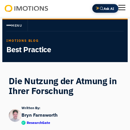
Zum
Ask AI
Inhalt
Powering
springen
Human
MENU
Insight
IMOTIONS BLOG
Best Practice
Die Nutzung der Atmung in
Ihrer Forschung
Written By:
Bryn Farnsworth
ResearchGate