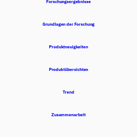
Forschungsergebnisse
Grundlagen der Forschung
Produktneuigkeiten
Produktübersichten
iMotions Forschungsassistent
Trend
Fragen Sie nach Forschungsmethoden,
Produkten, Sensoren, SDKs, Ressourcen oder
beschreiben Sie, was Sie untersuchen möchten.
Zusammenarbeit
Ich schlage nützliche nächste Fragen vor, basierend
auf dem, was Sie fragen.
FRAGEN SIE ZU DIESEM ARTIKEL