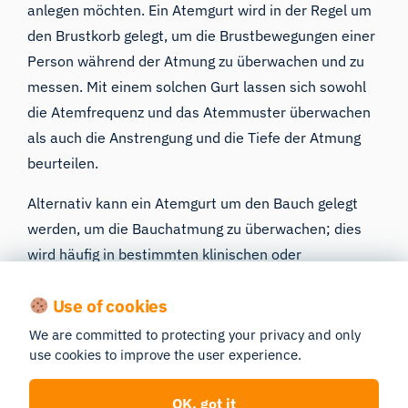
anlegen möchten. Ein Atemgurt wird in der Regel um
den Brustkorb gelegt, um die Brustbewegungen einer
Person während der Atmung zu überwachen und zu
messen. Mit einem solchen Gurt lassen sich sowohl
die Atemfrequenz und das Atemmuster überwachen
als auch die Anstrengung und die Tiefe der Atmung
beurteilen.
Alternativ kann ein Atemgurt um den Bauch gelegt
werden, um die Bauchatmung zu überwachen; dies
wird häufig in bestimmten klinischen oder
Forschungsumgebungen zur Beurteilung von
Use of cookies
Atemmuster oder zu Biofeedback-Zwecken
eingesetzt.
We are committed to protecting your privacy and only
use cookies to improve the user experience.
Die Entscheidung, ob der Gurt um die Brust oder um
den Bauch gelegt wird, hängt von den jeweiligen
OK, got it