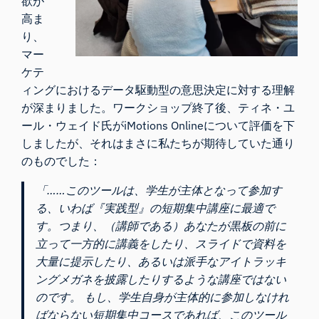
欲が
高ま
り、
マー
ケテ
ィングにおけるデータ駆動型の意思決定に対する理解
が深まりました。ワークショップ終了後、ティネ・ユ
ール・ウェイド氏がiMotions Onlineについて評価を下
しましたが、それはまさに私たちが期待していた通り
のものでした：
「……このツールは、学生が主体となって参加す
る、いわば『実践型』の短期集中講座に最適で
す。つまり、（講師である）あなたが黒板の前に
立って一方的に講義をしたり、スライドで資料を
大量に提示したり、あるいは派手なアイトラッキ
ングメガネを披露したりするような講座ではない
のです。 もし、学生自身が主体的に参加しなけれ
ばならない短期集中コースであれば、このツール