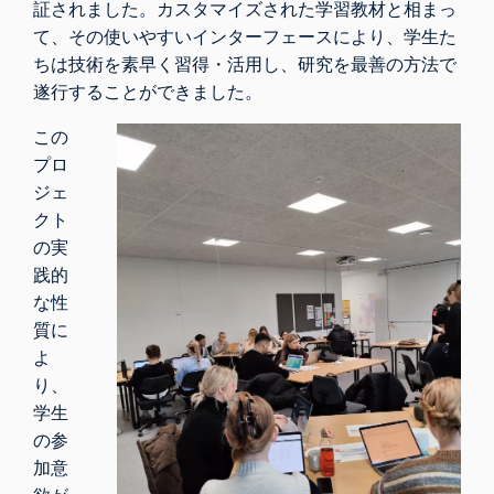
証されました。カスタマイズされた学習教材と相まっ
て、その使いやすいインターフェースにより、学生た
ちは技術を素早く習得・活用し、研究を最善の方法で
遂行することができました。
この
プロ
ジェ
クト
の実
践的
な性
質に
よ
り、
学生
の参
加意