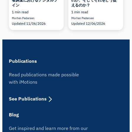
者調査におけるデジタルツ
のか、そしてそれをどう捉
イン
えるのか？
1 min read
1 min read
Morten Pedersen
Morten Pedersen
Updated 11/06/2026
Updated 12/06/2026
Publications
Read publications made possible
with iMotions
See Publications
Blog
Get inspired and learn more from our