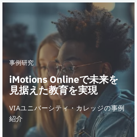
内
Human
容
Insight
を
ス
キ
ッ
プ
事例研究
iMotions Onlineで未来を
見据えた教育を実現
VIAユニバーシティ・カレッジの事例
紹介