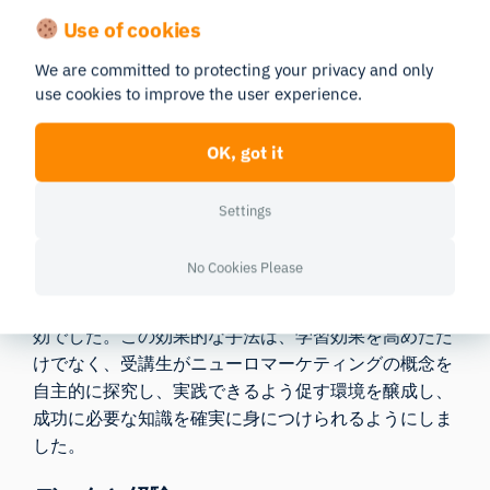
Use of cookies
ワークショップは綿密な準備と管理が行われていたも
We are committed to protecting your privacy and only
のの、特に35もの異なる研究プロジェクトを管理す
use cookies to improve the user experience.
る上で課題もあり、実践的な技術指導における運営面
や教育面での障壁が浮き彫りになった。学生たちの技
OK, got it
術レベルのばらつきに対応するため、柔軟な指導戦略
が求められた。
Settings
それぞれ異なる疑問を抱え、学習の進捗状況も様々で
ある35名の受講生を管理する上で、ティネ・ユー
No Cookies Please
ル・ウェイド氏によるリアルタイムのサポートと、文
書や動画形式の個別対応型学習教材の提供が極めて有
効でした。この効果的な手法は、学習効果を高めただ
けでなく、受講生がニューロマーケティングの概念を
自主的に探究し、実践できるよう促す環境を醸成し、
成功に必要な知識を確実に身につけられるようにしま
した。