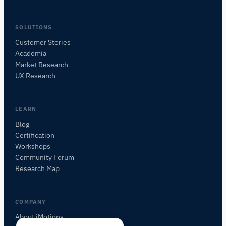
SOLUTIONS
Customer Stories
Academia
iMotionsリサーチアシスタント
Market Research
研究方法、製品、センサー、SDK、リソースに
UX Research
ついて質問するか、研究したい内容を説明して
ください。
質問内容に基づいて、役立つ次の質問を提案しま
LEARN
す。
Blog
Certification
このページについて質問
Workshops
これは何をしますか？
私の研究に適していますか？
Community Forum
代替品と比較
Research Map
COMPANY
About iMotions