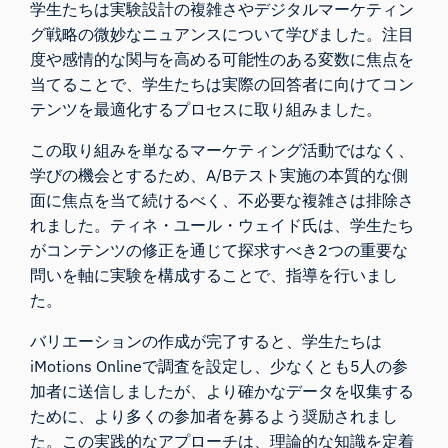
学生たちは実験設計の複雑さやデジタルマーケティン
グ戦略の微妙なニュアンスについて学びました。注目
度や感情的な関与を高める可能性のある変数に焦点を
当てることで、学生たちは実際の回答者に向けてコン
テンツを最適化するプロセスに取り組みました。
この取り組みを単なるマーケティング活動ではなく、
学びの機会とするため、A/Bテスト実施の本質的な側
面に焦点を当て続けるべく、不必要な複雑さは排除さ
れました。ティネ・ユール・ウェイド氏は、学生たち
がコンテンツの修正を通じて探求すべき2つの重要な
問いを軸に実験を構成することで、指導を行いまし
た。
バリエーションの作成が完了すると、学生たちは
iMotions Onlineで調査を設定し、少なくとも5人の参
加者に送信しましたが、より確かなデータを収集する
ために、より多くの参加者を募るよう奨励されまし
た。この実践的なアプローチは、理論的な知識を定着