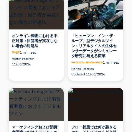
オンライン調査における不
「ヒューマン・イン・ザ・
正対策：回答者が実在しな
ループ」型デジタルツイ
い場合の対処法
ン：リアルタイムの生体セ
ンサーデータがシミュレー
1 min read
学術界
タ研究に与える変革
Morten Pedersen
1 min read
PHYSICAL ERGONOMICS
11/06/2026
Morten Pedersen
Updated 11/06/2026
マーケティングおよび消費
フロー状態では何が起きる