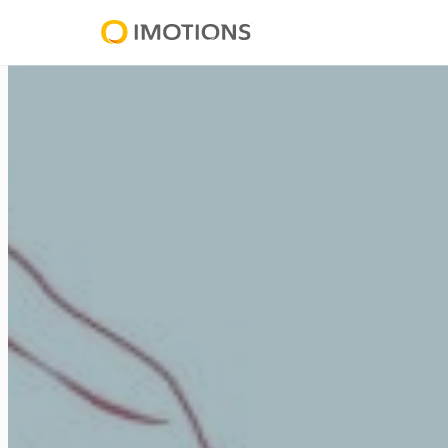
内
容
Powering
を
Human
ス
Insight
キ
ッ
プ