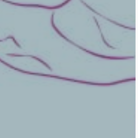
iMotionsリサーチアシスタント
研究方法、製品、センサー、SDK、リソース
について質問するか、研究したい内容を説明
してください。
質問内容に基づいて、役立つ次の質問を提案し
ます。