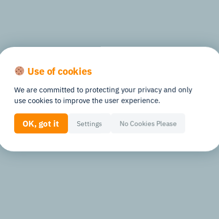
Use of cookies
用して、脳に優し
We are committed to protecting your privacy and only
use cookies to improve the user experience.
OK, got it
Settings
No Cookies Please