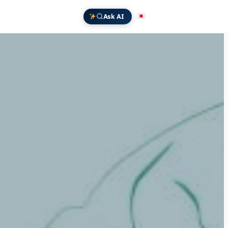
Ask AI
日本語
English
Deutsch
中文 (中国)
Español
Français