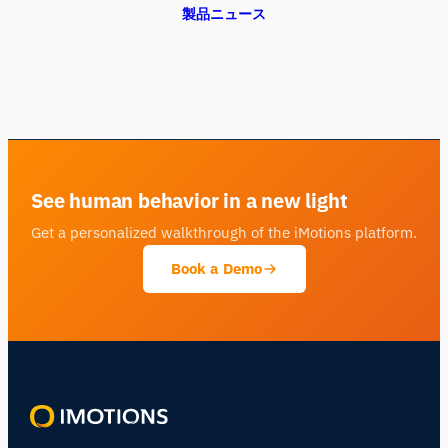
製品ニュース
See human behavior in a new light
Get a personalized walkthrough of the iMotions platform.
Book a Demo