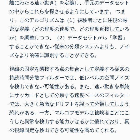
離にわたる速い動き）を定義し、手元のデータセット
の中からこれらを探させるようにしています。 つま
り、このアルゴリズムは（1）被験者ごとに注視の厳
密な定義（どの程度の速度で、どの程度近接している
か）を調整しつつ、（2）データセットから「学習」
することができない従来の分類システムよりも、ノイ
ズをより的確に識別することができる。
視線の固定を隣接する点の集合として定義する従来の
持続時間分散フィルターでは、低レベルの空間ノイズ
を検出できない可能性がある。また、速い動きを単純
にサッカードとして分類する速度ベースのフィルター
では、大きく急激なドリフトを誤って分類してしまう
恐れがある。一方、マルコフモデルは被験者ごとにこ
うした異常を検出する能力がはるかに優れており、真
の視線固定を検出できる可能性を高めてくれる。