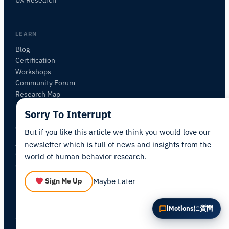
この記事を要約
なぜこれが重要ですか？
これをどう応用できますか？
LEARN
Blog
Certification
Workshops
Community Forum
Research Map
Sorry To Interrupt
COMPANY
But if you like this article we think you would love our
About iMotions
newsletter which is full of news and insights from the
Careers
world of human behavior research.
Contact
My iMotions
Maybe Later
Sign Me Up
Newsletter
iMotionsに質問