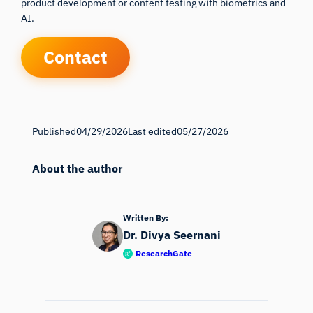
product development or content testing with biometrics and
AI.
Contact
Published
04/29/2026
Last edited
05/27/2026
About the author
Written By:
Dr. Divya Seernani
ResearchGate