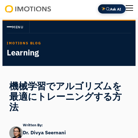
内
Ask AI
容
Powering
を
Human
MENU
ス
Insight
キ
IMOTIONS BLOG
ッ
Learning
プ
機械学習でアルゴリズムを
最適にトレーニングする方
法
Written By:
Dr. Divya Seernani