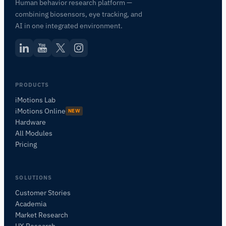
Human behavior research platform —
combining biosensors, eye tracking, and
AI in one integrated environment.
PRODUCTS
iMotions Lab
iMotions Online
NEW
Hardware
All Modules
iMotionsリサーチアシスタント
Pricing
研究方法、製品、センサー、SDK、リソースに
ついて質問するか、研究したい内容を説明して
SOLUTIONS
ください。
Customer Stories
質問内容に基づいて、役立つ次の質問を提案しま
す。
Academia
Market Research
この記事について質問
UX Research