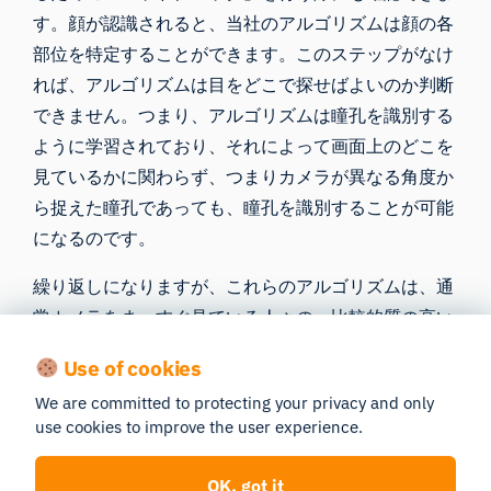
す。顔が認識されると、当社のアルゴリズムは顔の各
部位を特定することができます。このステップがなけ
れば、アルゴリズムは目をどこで探せばよいのか判断
できません。つまり、アルゴリズムは瞳孔を識別する
ように学習されており、それによって画面上のどこを
見ているかに関わらず、つまりカメラが異なる角度か
ら捉えた瞳孔であっても、瞳孔を識別することが可能
になるのです。
繰り返しになりますが、これらのアルゴリズムは、通
常カメラをまっすぐ見ている人々の、比較的質の高い
データを用いて学習されているということを理解して
Use of cookies
おくことが重要です。したがって、参加者が薄暗い部
We are committed to protecting your privacy and only
屋でソファに横になり、ノートパソコンを腹の上に載
use cookies to improve the user experience.
せているような状況では、アルゴリズムは顔を識別す
ることさえ困難であり、数ピクセル幅の虹彩の位置を
OK, got it