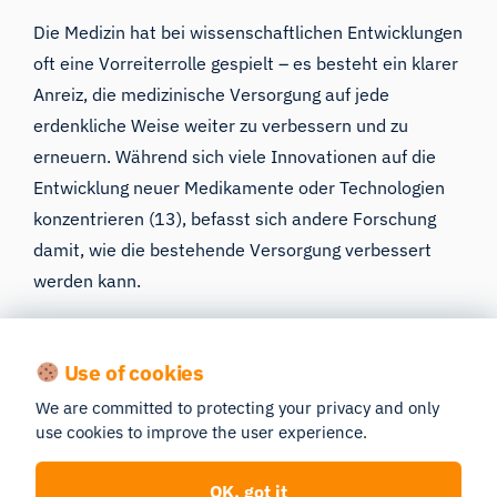
Die Medizin hat bei wissenschaftlichen Entwicklungen
oft eine Vorreiterrolle gespielt – es besteht ein klarer
Anreiz, die medizinische Versorgung auf jede
erdenkliche Weise weiter zu verbessern und zu
erneuern. Während sich viele Innovationen auf die
Entwicklung neuer Medikamente oder Technologien
konzentrieren (
13
), befasst sich andere Forschung
damit,
wie die bestehende Versorgung verbessert
werden kann
.
Untersuchungen haben gezeigt, wie Eye-Tracking
dazu beitragen kann, die Leistung und Genauigkeit
Use of cookies
der Interpretationen von Pflegekräften bei der
We are committed to protecting your privacy and only
Beurteilung von Vitalparametern im klinischen
use cookies to improve the user experience.
Kontext vorherzusagen (
14
). Durch die Nutzung
dieser Erkenntnisse zur Gestaltung künftiger
OK, got it