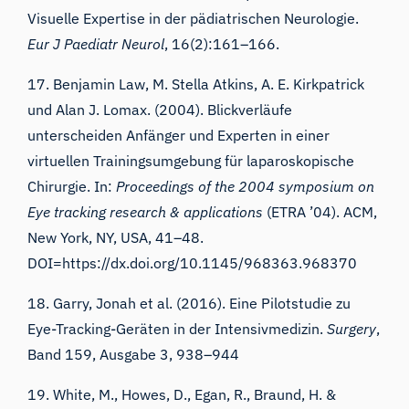
Visuelle Expertise in der pädiatrischen Neurologie.
Eur J Paediatr Neurol
,
16
(2):161–166.
17. Benjamin Law, M. Stella Atkins, A. E. Kirkpatrick
und Alan J. Lomax. (2004). Blickverläufe
unterscheiden Anfänger und Experten in einer
virtuellen Trainingsumgebung für laparoskopische
Chirurgie. In:
Proceedings of the 2004 symposium on
Eye tracking research & applications
(ETRA ’04). ACM,
New York, NY, USA, 41–48.
iMotions Forschungsassistent
DOI=https://dx.doi.org/10.1145/968363.968370
Fragen Sie nach Forschungsmethoden,
18. Garry, Jonah et al. (2016). Eine Pilotstudie zu
Produkten, Sensoren, SDKs, Ressourcen oder
beschreiben Sie, was Sie untersuchen möchten.
Eye-Tracking-Geräten in der Intensivmedizin.
Surgery
,
Ich schlage nützliche nächste Fragen vor, basierend
Band 159, Ausgabe 3, 938–944
auf dem, was Sie fragen.
19. White, M., Howes, D., Egan, R., Braund, H. &
FRAGEN SIE ZU DIESEM ARTIKEL