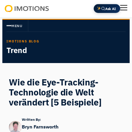
Zum
Ask AI
Inhalt
Powering
springen
Human
MENU
Insight
IMOTIONS BLOG
Trend
Wie die Eye-Tracking-
Technologie die Welt
verändert [5 Beispiele]
Written By:
Bryn Farnsworth