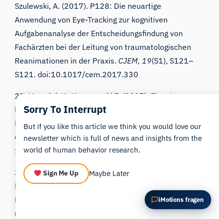
Szulewski, A. (2017). P128: Die neuartige
Diesen Artikel zusammenfassen
Warum ist das wichtig?
Anwendung von Eye-Tracking zur kognitiven
Wie könnte ich das anwenden?
Aufgabenanalyse der Entscheidungsfindung von
Fachärzten bei der Leitung von traumatologischen
Reanimationen in der Praxis.
CJEM,
19
(S1), S121–
S121. doi:10.1017/cem.2017.330
20. Harezlak K., Kasprowski P. (2017). Einsatz von
Sorry To Interrupt
Eye-Tracking in der Medizin: eine Übersicht,
Forschungsfragen und Herausforderungen.
But if you like this article we think you would love our
Computerized Medical Imaging and Graphics
.
doi:
newsletter which is full of news and insights from the
world of human behavior research.
10.1016/j.compmedimag.2017.04.006.
21. Tseng P.-H., Cameron I. G. M., Pari G., Reynolds J.
Maybe Later
Sign Me Up
N., Munoz D. P., Itti L. (2013). Hochdurchsatz-
Klassifizierung klinischer Populationen anhand
iMotions fragen
natürlicher Blickbewegungen.
Journal of Neurology
.