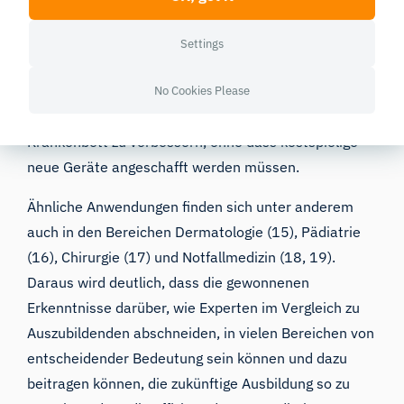
Schulungen oder sogar zur Gestaltung des klinischen
Raums könnte die Art und Weise, wie medizinische
Settings
Versorgung geleistet wird, erheblich verbessert
No Cookies Please
werden. Diese Erkenntnisse könnten darüber hinaus
dazu beitragen, die Ausbildung und die Pflege am
Krankenbett zu verbessern, ohne dass kostspielige
neue Geräte angeschafft werden müssen.
Ähnliche Anwendungen finden sich unter anderem
auch in den Bereichen Dermatologie (
15
), Pädiatrie
(
16
), Chirurgie (17) und Notfallmedizin (
18
,
19
).
Daraus wird deutlich, dass die gewonnenen
Erkenntnisse darüber, wie Experten im Vergleich zu
Auszubildenden abschneiden, in vielen Bereichen von
entscheidender Bedeutung sein können und dazu
beitragen können, die zukünftige Ausbildung so zu