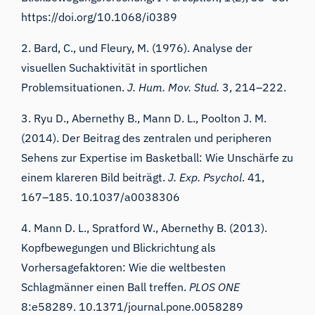
https://doi.org/10.1068/i0389
2. Bard, C., und Fleury, M. (1976). Analyse der
visuellen Suchaktivität in sportlichen
Problemsituationen.
J. Hum. Mov. Stud.
3, 214–222.
3. Ryu D., Abernethy B., Mann D. L., Poolton J. M.
(2014).
Der Beitrag des zentralen und peripheren
Sehens zur Expertise im Basketball: Wie Unschärfe zu
einem klareren Bild beiträgt
.
J. Exp. Psychol
.
41
,
167–185. 10.1037/a0038306
4. Mann D. L., Spratford W., Abernethy B. (2013).
Kopfbewegungen und Blickrichtung als
Vorhersagefaktoren: Wie die weltbesten
Schlagmänner einen Ball treffen.
PLOS ONE
8
:
e58289
. 10.1371/journal.pone.0058289