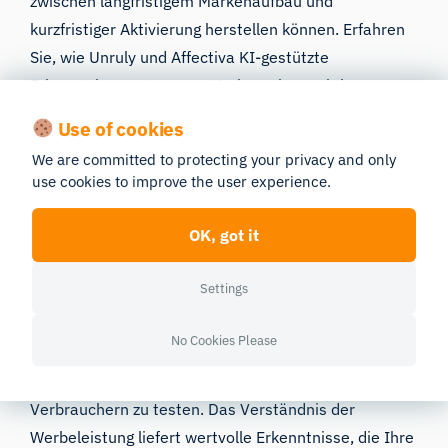
zwischen langfristigem Markenaufbau und
kurzfristiger Aktivierung herstellen können. Erfahren
Sie, wie Unruly und Affectiva KI-gestützte
Erkenntnisse nutzen, um Verbraucherreaktionen zu
messen und Werbestrategien für maximale Wirkung
Use of cookies
zu optimieren.
We are committed to protecting your privacy and only
use cookies to improve the user experience.
Generative KI ist da, und sie ist nicht mehr
wegzudenken. Die Herausforderung besteht darin,
OK, got it
diese Technologien so zu erlernen und einzusetzen,
dass sie bestehende Prozesse verbessern, ohne
Settings
dabei die kreative Unbefangenheit zu verlieren.
Während sich die Branche weiter mit GenAI und den
No Cookies Please
zahlreichen verfügbaren Tools auseinandersetzt, wird
es noch wichtiger werden, kreative Inhalte vorab bei
Verbrauchern zu testen. Das Verständnis der
Werbeleistung liefert wertvolle Erkenntnisse, die Ihre