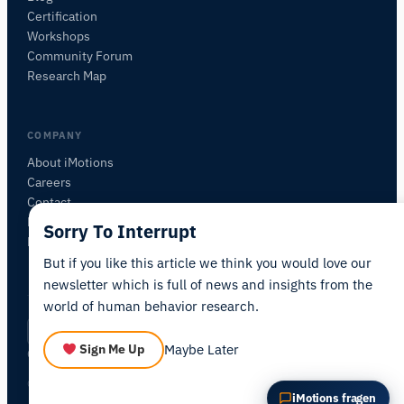
Certification
FRAGEN SIE ZU DIESEM ARTIKEL
Workshops
Diesen Artikel zusammenfassen
Warum ist das wichtig?
Community Forum
Wie könnte ich das anwenden?
Research Map
COMPANY
About iMotions
Careers
Contact
My iMotions
Sorry To Interrupt
Newsletter
But if you like this article we think you would love our
newsletter which is full of news and insights from the
world of human behavior research.
Privacy Policy
Terms of Service
AI Act Statement
DE
|
·
·
·
Maybe Later
Sign Me Up
Cookie Settings
© 2026 iMotions A/S. All rights reserved.
iMotions fragen