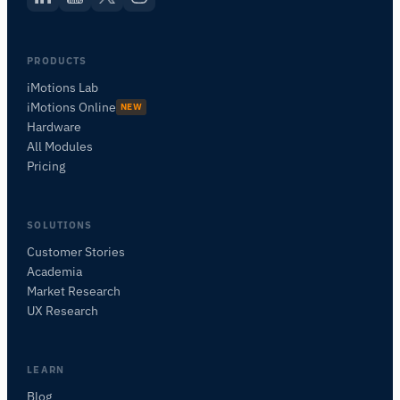
PRODUCTS
iMotions Lab
iMotions Online
NEW
Hardware
All Modules
Pricing
SOLUTIONS
Customer Stories
Academia
iMotions Forschungsassistent
Market Research
Fragen Sie nach Forschungsmethoden,
UX Research
Produkten, Sensoren, SDKs, Ressourcen oder
beschreiben Sie, was Sie untersuchen möchten.
Ich schlage nützliche nächste Fragen vor, basierend
LEARN
auf dem, was Sie fragen.
Blog