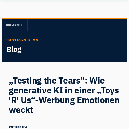
Zum
Human
Inhalt
Insight
springen
MENU
IMOTIONS BLOG
Blog
„Testing the Tears“: Wie
generative KI in einer „Toys
'R' Us“-Werbung Emotionen
weckt
Written By: