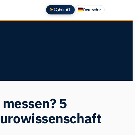
Ask AI
Deutsch
English
中文 (中国)
Español
Français
日本語
n messen? 5
eurowissenschaft