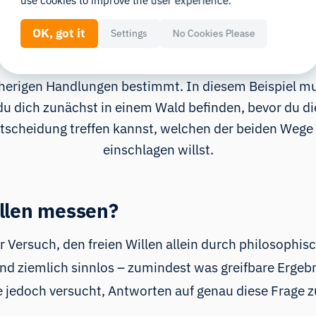
use cookies to improve the user experience.
OK, got it
Settings
No Cookies Please
Unser Handeln wird durch die Gesamtheit unserer
herigen Handlungen bestimmt. In diesem Beispiel m
du dich zunächst in einem Wald befinden, bevor du di
tscheidung treffen kannst, welchen der beiden Wege
einschlagen willst.
illen messen?
r Versuch, den freien Willen allein durch philosophi
 und ziemlich sinnlos – zumindest was greifbare Erge
jedoch versucht, Antworten auf genau diese Frage z