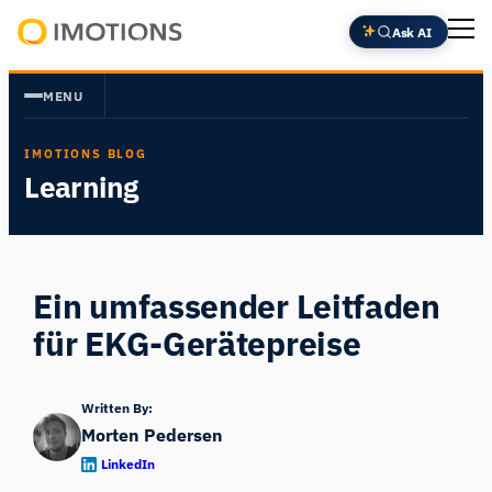
Zum
Ask AI
Inhalt
Powering
springen
Human
MENU
Insight
IMOTIONS BLOG
Learning
Ein umfassender Leitfaden
für EKG-Gerätepreise
Written By:
Morten Pedersen
LinkedIn