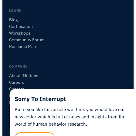
beschreiben Sie, was Sie untersuchen möchten.
Ich schlage nützliche nächste Fragen vor, basierend
LEARN
auf dem, was Sie fragen.
Blog
Certification
FRAGEN SIE ZU DIESEM ARTIKEL
Workshops
Diesen Artikel zusammenfassen
Warum ist das wichtig?
Community Forum
Wie könnte ich das anwenden?
Research Map
COMPANY
About iMotions
Careers
Contact
My iMotions
Sorry To Interrupt
Newsletter
But if you like this article we think you would love our
newsletter which is full of news and insights from the
world of human behavior research.
Privacy Policy
Terms of Service
AI Act Statement
DE
|
·
·
·