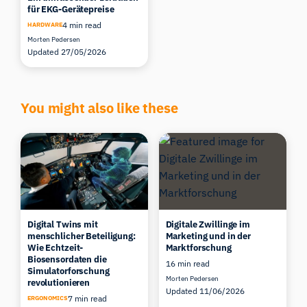
für EKG-Gerätepreise
4 min read
HARDWARE
Morten Pedersen
Updated 27/05/2026
You might also like these
Digital Twins mit
Digitale Zwillinge im
menschlicher Beteiligung:
Marketing und in der
Wie Echtzeit-
Marktforschung
Biosensordaten die
16 min read
Simulatorforschung
Morten Pedersen
revolutionieren
Updated 11/06/2026
7 min read
ERGONOMICS