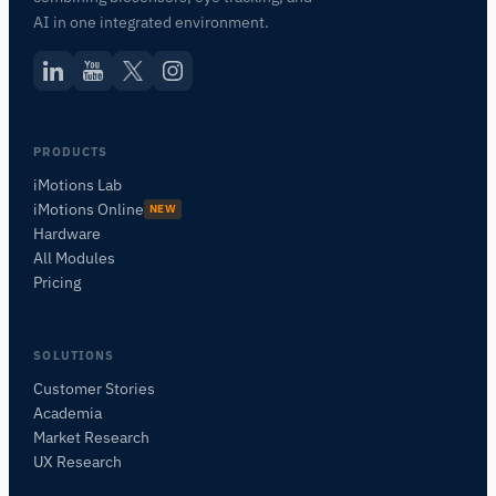
AI in one integrated environment.
PRODUCTS
iMotions Lab
iMotions Online
NEW
Hardware
All Modules
Pricing
SOLUTIONS
Customer Stories
Academia
iMotions Forschungsassistent
Market Research
Fragen Sie nach Forschungsmethoden,
UX Research
Produkten, Sensoren, SDKs, Ressourcen oder