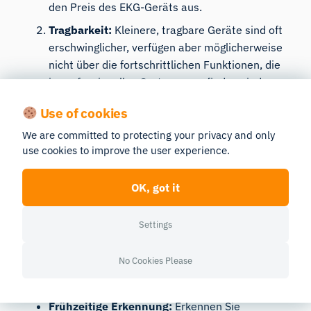
den Preis des EKG-Geräts aus.
Tragbarkeit:
Kleinere, tragbare Geräte sind oft
erschwinglicher, verfügen aber möglicherweise
nicht über die fortschrittlichen Funktionen, die
in professionellen Systemen zu finden sind.
Bestimmungsgemäße Verwendung:
Geräte für
Use of cookies
den klinischen Einsatz sind in der Regel teurer,
We are committed to protecting your privacy and only
da sie präziser sind und zusätzliche Funktionen
use cookies to improve the user experience.
bieten.
Ruf der Marke:
Vertrauenswürdige Marken
OK, got it
können aufgrund ihrer Zuverlässigkeit und ihres
Kundensupports höhere Preise erzielen.
Settings
Warum in ein EKG-Gerät investieren?
No Cookies Please
Die Investition in ein EKG-Gerät bietet:
Frühzeitige Erkennung:
Erkennen Sie