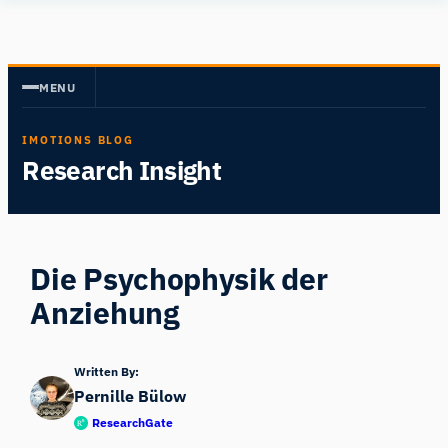
Zum
Human
Inhalt
Insight
springen
MENU
IMOTIONS BLOG
Research Insight
Die Psychophysik der
Anziehung
Written By:
Pernille Bülow
ResearchGate