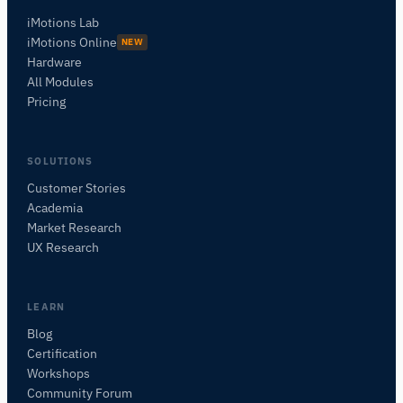
iMotions Lab
iMotions Online
NEW
Hardware
All Modules
Pricing
SOLUTIONS
Customer Stories
Academia
iMotions Forschungsassistent
Market Research
Fragen Sie nach Forschungsmethoden,
UX Research
Produkten, Sensoren, SDKs, Ressourcen oder
beschreiben Sie, was Sie untersuchen möchten.
Ich schlage nützliche nächste Fragen vor, basierend
LEARN
auf dem, was Sie fragen.
Blog
Certification
FRAGEN SIE ZU DIESEM ARTIKEL
Workshops
Diesen Artikel zusammenfassen
Warum ist das wichtig?
Community Forum