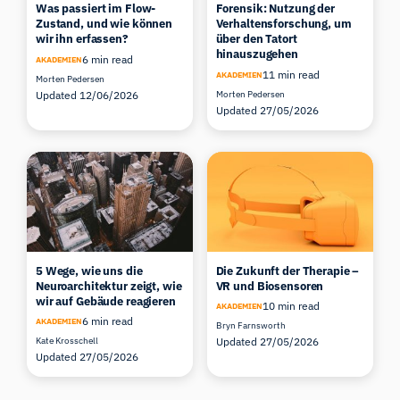
Was passiert im Flow-
Forensik: Nutzung der
Zustand, und wie können
Verhaltensforschung, um
wir ihn erfassen?
über den Tatort
hinauszugehen
6 min read
AKADEMIEN
11 min read
AKADEMIEN
Morten Pedersen
Updated 12/06/2026
Morten Pedersen
Updated 27/05/2026
5 Wege, wie uns die
Die Zukunft der Therapie –
Neuroarchitektur zeigt, wie
VR und Biosensoren
wir auf Gebäude reagieren
10 min read
AKADEMIEN
6 min read
AKADEMIEN
Bryn Farnsworth
Kate Krosschell
Updated 27/05/2026
Updated 27/05/2026