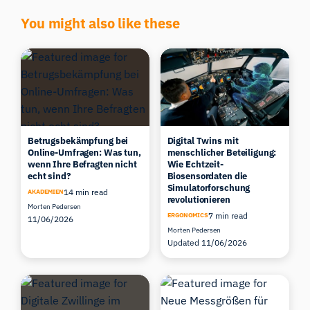
You might also like these
Betrugsbekämpfung bei
Digital Twins mit
Online-Umfragen: Was tun,
menschlicher Beteiligung:
wenn Ihre Befragten nicht
Wie Echtzeit-
echt sind?
Biosensordaten die
Simulatorforschung
14 min read
AKADEMIEN
revolutionieren
Morten Pedersen
7 min read
ERGONOMICS
11/06/2026
Morten Pedersen
Updated 11/06/2026