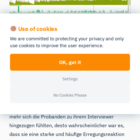
Use of cookies
Um die Mimik sowohl der Probanden als auch der
We are committed to protecting your privacy and only
use cookies to improve the user experience.
Interviewer zu erfassen, nutzten wir den Stimulus
„
Face Recording
“ in iMotions. So konnten die
OK, got it
Interviewer den Probanden über eine virtuelle
Konferenzplattform die modifizierten, „Liebesgefühle
Settings
weckenden“ Fragen stellen, nachdem diese zuvor
einen Fragebogen ausgefüllt hatten, in dem sie
No Cookies Please
angaben, wie sehr sie sich zu ihrem Interviewer
hingezogen fühlten. Tatsächlich war es so, dass je
mehr sich die Probanden zu ihrem Interviewer
hingezogen fühlten, desto wahrscheinlicher war es,
dass sie eine starke und häufige Erregungsreaktion