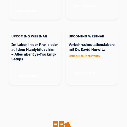
Learn more
Learn more
UPCOMING WEBINAR
UPCOMING WEBINAR
Im Labor, in der Praxis oder
Verkehrssimulationslabore
auf dem Handybildschirm
mit Dr. David Hurwitz
– Alles über Eye-Tracking-
MENSCHLICHE FAKTOREN
Setups
Learn more
Learn more