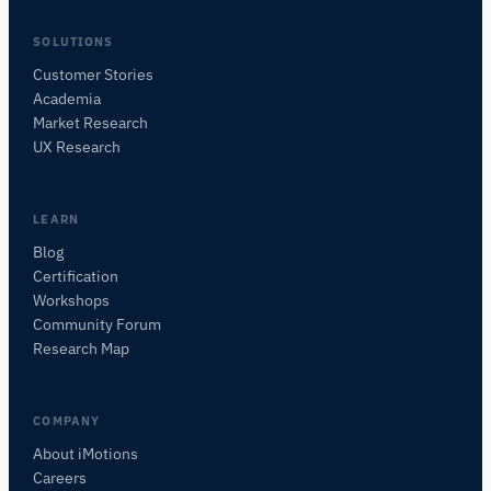
SOLUTIONS
Customer Stories
Academia
iMotions Forschungsassistent
Market Research
Fragen Sie nach Forschungsmethoden,
UX Research
Produkten, Sensoren, SDKs, Ressourcen oder
beschreiben Sie, was Sie untersuchen möchten.
Ich schlage nützliche nächste Fragen vor, basierend
LEARN
auf dem, was Sie fragen.
Blog
Certification
FRAGEN SIE ZU DIESEM ARTIKEL
Workshops
Diesen Artikel zusammenfassen
Warum ist das wichtig?
Community Forum
Wie könnte ich das anwenden?
Research Map
COMPANY
About iMotions
Careers