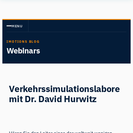
Zum
Human
Inhalt
Insight
springen
MENU
IMOTIONS BLOG
Webinars
Verkehrssimulationslabore
mit Dr. David Hurwitz
Hören Sie den Leiter eines der weltweit wenigen