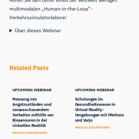
multimodalen „Human-in-the-Loop“-
Verkehrssimulatorlabore!
Über dieses Webinar
Related Posts
UPCOMING WEBINAR
UPCOMING WEBINAR
Messung von
Schulungen im
Angstzuständen und
Gesundheitswesen in
vorausschauendem
Virtual-Reality-
Verhalten mithilfe von
Umgebungen mit iMotions
Biosensoren in der
und Varjo
virtuellen Realität
MENSCHLICHE FAKTOREN
MENSCHLICHE FAKTOREN