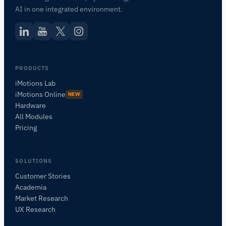
AI in one integrated environment.
PRODUCTS
iMotions Lab
iMotions Online
NEW
Hardware
All Modules
Pricing
SOLUTIONS
Customer Stories
Academia
iMotions Forschungsassistent
Market Research
Fragen Sie nach Forschungsmethoden,
UX Research
Produkten, Sensoren, SDKs, Ressourcen oder