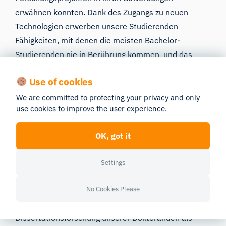
erwähnen konnten. Dank des Zugangs zu neuen
Technologien erwerben unsere Studierenden
Fähigkeiten, mit denen die meisten Bachelor-
Studierenden nie in Berührung kommen, und das
verschafft ihnen einen echten Vorteil auf dem
Use of cookies
umkämpften Arbeitsmarkt. Und zum ersten Mal in
meiner Karriere kommen Scharen von Bachelor-
We are committed to protecting your privacy and only
use cookies to improve the user experience.
Studierenden auf mich zu, weil sie lernen wollen, wie
man diese Art von Forschung betreibt. Sie kommen
OK, got it
an die Mississippi State University und an das College
of Business, weil sie wissen, dass sie hier Fähigkeiten
Settings
erlernen können, die ihnen einen Vorsprung
verschaffen.
No Cookies Please
MILO und seine Funktionen haben sich auch für die
Dissertationsforschung unserer Doktoranden als