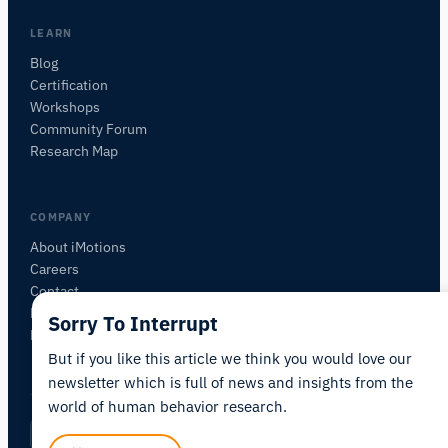
beschreiben Sie, was Sie untersuchen möchten.
Ich schlage nützliche nächste Fragen vor, basierend
LEARN
auf dem, was Sie fragen.
Blog
Certification
FRAGEN SIE ZU DIESEM ARTIKEL
Workshops
Diesen Artikel zusammenfassen
Warum ist das wichtig?
Community Forum
Wie könnte ich das anwenden?
Research Map
COMPANY
About iMotions
Careers
Contact
My iMotions
Sorry To Interrupt
Newsletter
But if you like this article we think you would love our
newsletter which is full of news and insights from the
world of human behavior research.
Privacy Policy
Terms of Service
AI Act Statement
DE
|
·
·
·